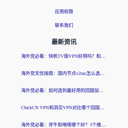
应用权限
联系我们
最新资讯
海外党必看：快帆TV版VPN好用吗？和快游VPN对比哪个回国效果更好？附实用避坑指南
海外党无忧指南：国内节点v2ray怎么选？一键回国VPN+多场景实测帮你避坑
海外党必看：如何选到最好用的回国加速器？从节点到售后的全维度指南
ChickCN VPN和洞见VPN对比哪个回国效果更好？海外党亲测3款加速器+避坑指南
海外党必看：斧牛和嘀嗒哪个好？3个维度教你选对回国加速器