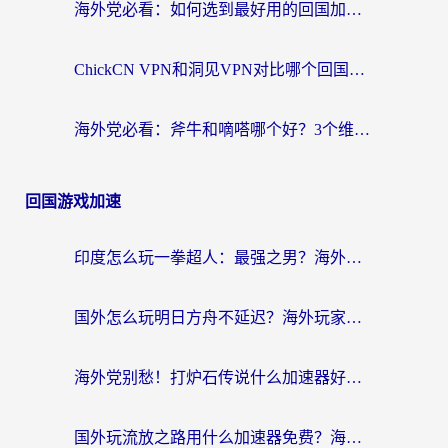
海外党必看：如何选到最好用的回国加速器？从节点到售后的全维度指南
ChickCN VPN和洞见VPN对比哪个回国效果更好？海外党亲测3款加速器+避坑指南
海外党必看：斧牛和嘀嗒哪个好？3个维度教你选对回国加速器
回国游戏加速
印度怎么玩一拳超人：最强之男？海外党国服游戏加速避坑指南
国外怎么玩明日方舟不延迟？海外玩家国服游戏加速终极指南（附DNF梦幻诛仙解决方案）
海外党别愁！打炉石传说什么加速器好用？3个实用技巧解决国服游戏卡顿
国外玩流放之路用什么加速器免费？海外党亲测有效的国服游戏加速指南