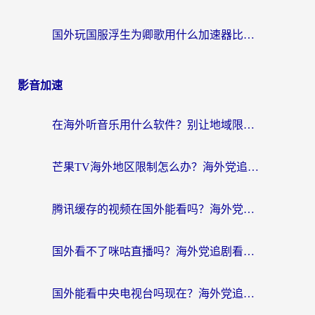
国外玩国服浮生为卿歌用什么加速器比较好？海外党亲测不踩坑指南
影音加速
在海外听音乐用什么软件？别让地域限制断了你的华语歌单
芒果TV海外地区限制怎么办？海外党追剧看片的实用加速器选择指南
腾讯缓存的视频在国外能看吗？海外党追剧看片的终极解决方案
国外看不了咪咕直播吗？海外党追剧看片的加速器选择指南
国外能看中央电视台吗现在？海外党追剧看央视的实用指南