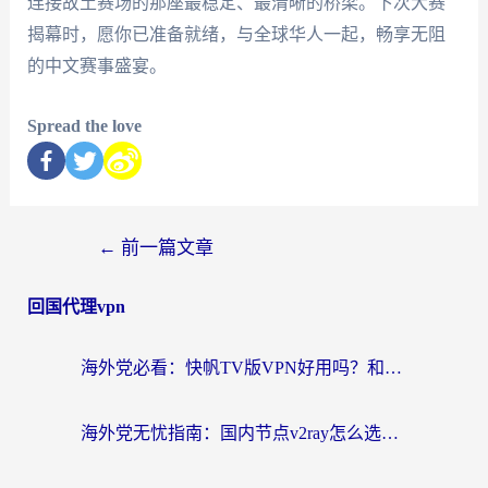
连接故土赛场的那座最稳定、最清晰的桥梁。下次大赛
揭幕时，愿你已准备就绪，与全球华人一起，畅享无阻
的中文赛事盛宴。
Spread the love
←
前一篇文章
回国代理vpn
海外党必看：快帆TV版VPN好用吗？和快游VPN对比哪个回国效果更好？附实用避坑指南
海外党无忧指南：国内节点v2ray怎么选？一键回国VPN+多场景实测帮你避坑