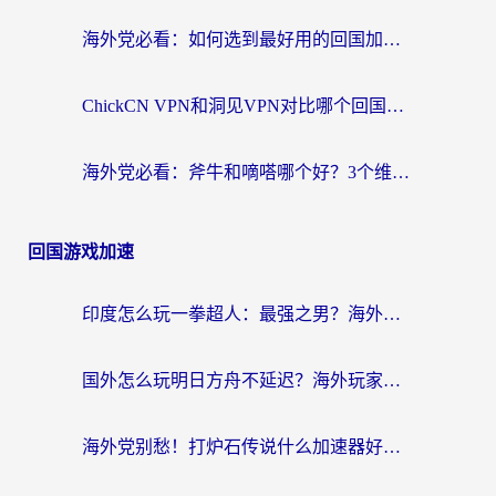
海外党必看：如何选到最好用的回国加速器？从节点到售后的全维度指南
ChickCN VPN和洞见VPN对比哪个回国效果更好？海外党亲测3款加速器+避坑指南
海外党必看：斧牛和嘀嗒哪个好？3个维度教你选对回国加速器
回国游戏加速
印度怎么玩一拳超人：最强之男？海外党国服游戏加速避坑指南
国外怎么玩明日方舟不延迟？海外玩家国服游戏加速终极指南（附DNF梦幻诛仙解决方案）
海外党别愁！打炉石传说什么加速器好用？3个实用技巧解决国服游戏卡顿