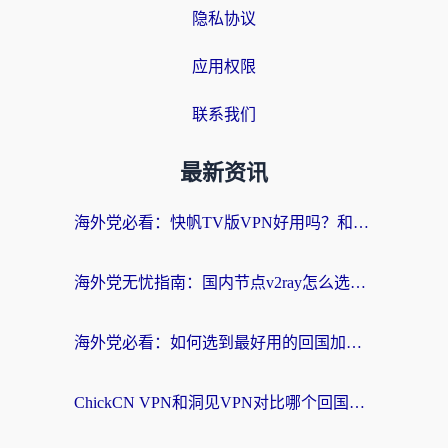
隐私协议
应用权限
联系我们
最新资讯
海外党必看：快帆TV版VPN好用吗？和快游VPN对比哪个回国效果更好？附实用避坑指南
海外党无忧指南：国内节点v2ray怎么选？一键回国VPN+多场景实测帮你避坑
海外党必看：如何选到最好用的回国加速器？从节点到售后的全维度指南
ChickCN VPN和洞见VPN对比哪个回国效果更好？海外党亲测3款加速器+避坑指南