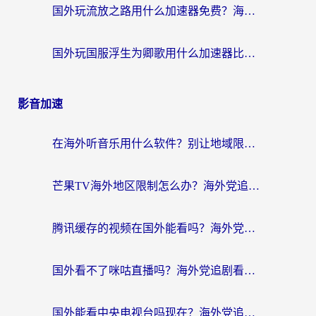
国外玩流放之路用什么加速器免费？海外党亲测有效的国服游戏加速指南
国外玩国服浮生为卿歌用什么加速器比较好？海外党亲测不踩坑指南
影音加速
在海外听音乐用什么软件？别让地域限制断了你的华语歌单
芒果TV海外地区限制怎么办？海外党追剧看片的实用加速器选择指南
腾讯缓存的视频在国外能看吗？海外党追剧看片的终极解决方案
国外看不了咪咕直播吗？海外党追剧看片的加速器选择指南
国外能看中央电视台吗现在？海外党追剧看央视的实用指南