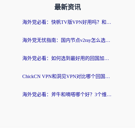
最新资讯
海外党必看：快帆TV版VPN好用吗？和快游VPN对比哪个回国效果更好？附实用避坑指南
海外党无忧指南：国内节点v2ray怎么选？一键回国VPN+多场景实测帮你避坑
海外党必看：如何选到最好用的回国加速器？从节点到售后的全维度指南
ChickCN VPN和洞见VPN对比哪个回国效果更好？海外党亲测3款加速器+避坑指南
海外党必看：斧牛和嘀嗒哪个好？3个维度教你选对回国加速器