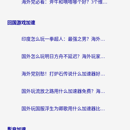
海外党必看：斧牛和嘀嗒哪个好？3个维度教你选对回国加速器
回国游戏加速
印度怎么玩一拳超人：最强之男？海外党国服游戏加速避坑指南
国外怎么玩明日方舟不延迟？海外玩家国服游戏加速终极指南（附DNF梦幻诛仙解决方案）
海外党别愁！打炉石传说什么加速器好用？3个实用技巧解决国服游戏卡顿
国外玩流放之路用什么加速器免费？海外党亲测有效的国服游戏加速指南
国外玩国服浮生为卿歌用什么加速器比较好？海外党亲测不踩坑指南
影音加速