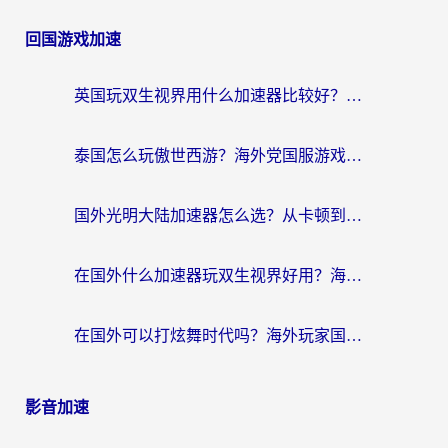
回国游戏加速
英国玩双生视界用什么加速器比较好？海外党亲测有效的国服游戏加速方案
泰国怎么玩傲世西游？海外党国服游戏加速终极攻略（附光明大陆量子特攻实测）
国外光明大陆加速器怎么选？从卡顿到丝滑的终极指南（含德国玩走开外星人墨西哥玩俄罗斯方块技巧）
在国外什么加速器玩双生视界好用？海外党亲测不踩坑的终极指南
在国外可以打炫舞时代吗？海外玩家国服游戏加速全攻略（附实测推荐）
影音加速