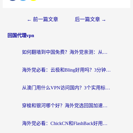
←
前一篇文章
后一篇文章
→
回国代理vpn
如何翻墙到中国免费？海外党亲测：从踩坑到选对加速器的全攻略
海外党必看：云极和Bling好用吗？3分钟教你选对回国加速器
从澳门用什么VPN访问国内？3个实用标准帮你避开坑，无缝刷剧听歌
穿梭和银河哪个好？海外党选回国加速器的避坑指南，附番茄加速器实测体验
海外党必看：ChickCN和FlashBack好用吗？3招教你选对回国加速器（附云极、HomeCN、斧牛vs艾果对比）