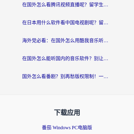
在国外怎么看腾讯视频直播呢？留学生亲测有效的回国加速指南
在日本用什么软件看中国电视剧呢？留学生亲测有效的回国加速方案
海外党必看：在国外怎么用酷我音乐听音乐？告别“地区不支持”的实用指南
在国外怎么能听国内的音乐软件？别让版权限制断了你的“中文歌单”
国外怎么看番剧？别再愁版权限制！一个工具解决所有回国追剧难题
下载应用
番茄 Windows PC电脑版