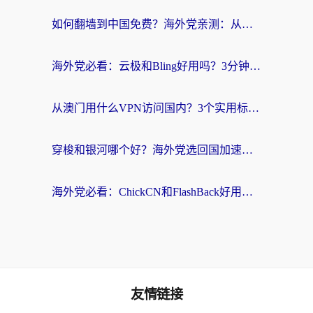
如何翻墙到中国免费？海外党亲测：从踩坑到选对加速器的全攻略
海外党必看：云极和Bling好用吗？3分钟教你选对回国加速器
从澳门用什么VPN访问国内？3个实用标准帮你避开坑，无缝刷剧听歌
穿梭和银河哪个好？海外党选回国加速器的避坑指南，附番茄加速器实测体验
海外党必看：ChickCN和FlashBack好用吗？3招教你选对回国加速器（附云极、HomeCN、斧牛vs艾果对比）
友情链接