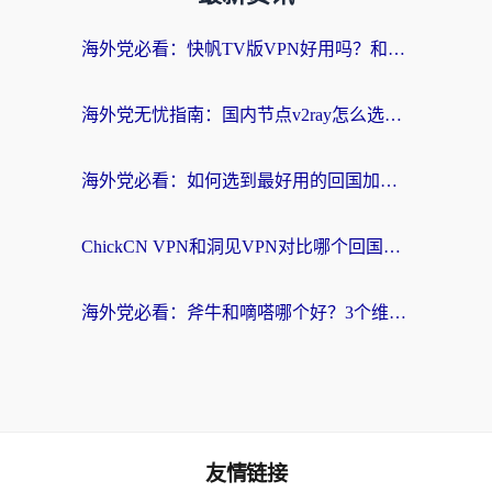
海外党必看：快帆TV版VPN好用吗？和快游VPN对比哪个回国效果更好？附实用避坑指南
海外党无忧指南：国内节点v2ray怎么选？一键回国VPN+多场景实测帮你避坑
海外党必看：如何选到最好用的回国加速器？从节点到售后的全维度指南
ChickCN VPN和洞见VPN对比哪个回国效果更好？海外党亲测3款加速器+避坑指南
海外党必看：斧牛和嘀嗒哪个好？3个维度教你选对回国加速器
友情链接