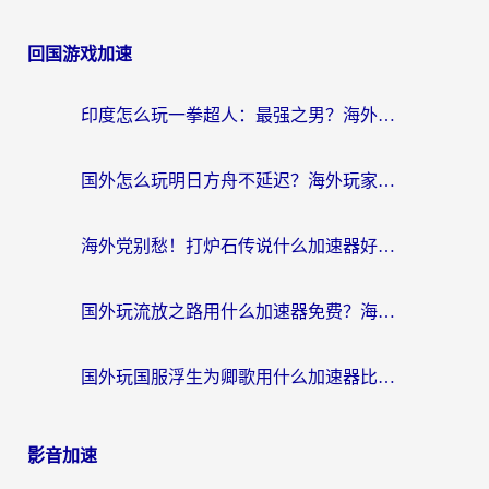
回国游戏加速
印度怎么玩一拳超人：最强之男？海外党国服游戏加速避坑指南
国外怎么玩明日方舟不延迟？海外玩家国服游戏加速终极指南（附DNF梦幻诛仙解决方案）
海外党别愁！打炉石传说什么加速器好用？3个实用技巧解决国服游戏卡顿
国外玩流放之路用什么加速器免费？海外党亲测有效的国服游戏加速指南
国外玩国服浮生为卿歌用什么加速器比较好？海外党亲测不踩坑指南
影音加速