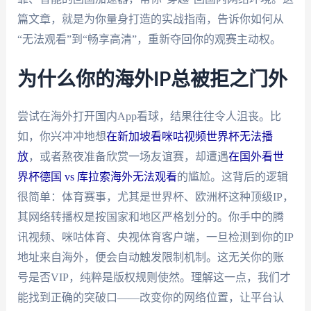
篇文章，就是为你量身打造的实战指南，告诉你如何从
“无法观看”到“畅享高清”，重新夺回你的观赛主动权。
为什么你的海外IP总被拒之门外
尝试在海外打开国内App看球，结果往往令人沮丧。比
如，你兴冲冲地想
在新加坡看咪咕视频世界杯无法播
放
，或者熬夜准备欣赏一场友谊赛，却遭遇
在国外看世
界杯德国 vs 库拉索海外无法观看
的尴尬。这背后的逻辑
很简单：体育赛事，尤其是世界杯、欧洲杯这种顶级IP，
其网络转播权是按国家和地区严格划分的。你手中的腾
讯视频、咪咕体育、央视体育客户端，一旦检测到你的IP
地址来自海外，便会自动触发限制机制。这无关你的账
号是否VIP，纯粹是版权规则使然。理解这一点，我们才
能找到正确的突破口——改变你的网络位置，让平台认