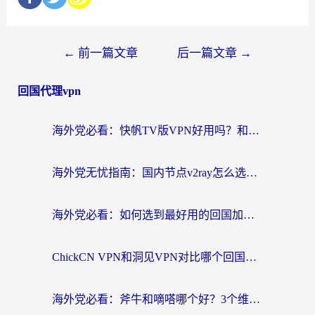
←
前一篇文章
后一篇文章
→
回国代理vpn
海外党必看：快帆TV版VPN好用吗？和快游VPN对比哪个回国效果更好？附实用避坑指南
海外党无忧指南：国内节点v2ray怎么选？一键回国VPN+多场景实测帮你避坑
海外党必看：如何选到最好用的回国加速器？从节点到售后的全维度指南
ChickCN VPN和洞见VPN对比哪个回国效果更好？海外党亲测3款加速器+避坑指南
海外党必看：斧牛和嘀嗒哪个好？3个维度教你选对回国加速器