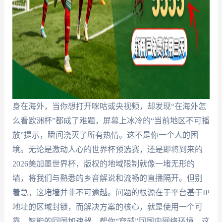
身在海外，当你想打开咪咕或央视频，却发现“在海外怎
么看欧洲杯”都成了难题，屏幕上冰冷的“当前地区不可播
放”提示，瞬间浇灭了所有热情。这不是你一个人的困
境。无论是激动人心的世界杯预选赛，还是即将到来的
2026美加墨世界杯，版权的地域限制就像一堵无形的
墙，将我们与熟悉的乡音解说和流畅的直播隔开。但别
着急，这堵墙并非不可逾越。问题的根源在于平台基于IP
地址的区域封锁，而解决方案的核心，就是使用一个可
靠、智能的回国加速器，帮你“穿越”回国内网络环境。这