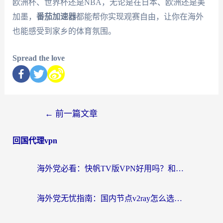
欧洲杯、世界杯还是NBA，无论是在日本、欧洲还是美
加墨，
番茄加速器
都能帮你实现观赛自由，让你在海外
也能感受到家乡的体育氛围。
Spread the love
←
前一篇文章
回国代理vpn
海外党必看：快帆TV版VPN好用吗？和快游VPN对比哪个回国效果更好？附实用避坑指南
海外党无忧指南：国内节点v2ray怎么选？一键回国VPN+多场景实测帮你避坑