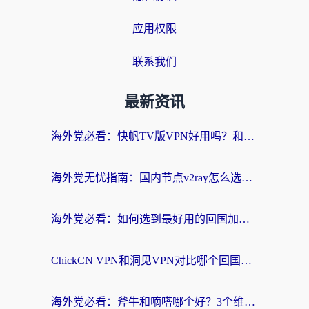
应用权限
联系我们
最新资讯
海外党必看：快帆TV版VPN好用吗？和快游VPN对比哪个回国效果更好？附实用避坑指南
海外党无忧指南：国内节点v2ray怎么选？一键回国VPN+多场景实测帮你避坑
海外党必看：如何选到最好用的回国加速器？从节点到售后的全维度指南
ChickCN VPN和洞见VPN对比哪个回国效果更好？海外党亲测3款加速器+避坑指南
海外党必看：斧牛和嘀嗒哪个好？3个维度教你选对回国加速器