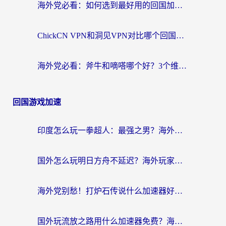
海外党必看：如何选到最好用的回国加速器？从节点到售后的全维度指南
ChickCN VPN和洞见VPN对比哪个回国效果更好？海外党亲测3款加速器+避坑指南
海外党必看：斧牛和嘀嗒哪个好？3个维度教你选对回国加速器
回国游戏加速
印度怎么玩一拳超人：最强之男？海外党国服游戏加速避坑指南
国外怎么玩明日方舟不延迟？海外玩家国服游戏加速终极指南（附DNF梦幻诛仙解决方案）
海外党别愁！打炉石传说什么加速器好用？3个实用技巧解决国服游戏卡顿
国外玩流放之路用什么加速器免费？海外党亲测有效的国服游戏加速指南