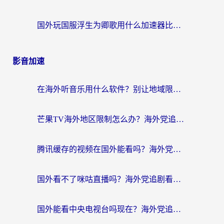
国外玩国服浮生为卿歌用什么加速器比较好？海外党亲测不踩坑指南
影音加速
在海外听音乐用什么软件？别让地域限制断了你的华语歌单
芒果TV海外地区限制怎么办？海外党追剧看片的实用加速器选择指南
腾讯缓存的视频在国外能看吗？海外党追剧看片的终极解决方案
国外看不了咪咕直播吗？海外党追剧看片的加速器选择指南
国外能看中央电视台吗现在？海外党追剧看央视的实用指南