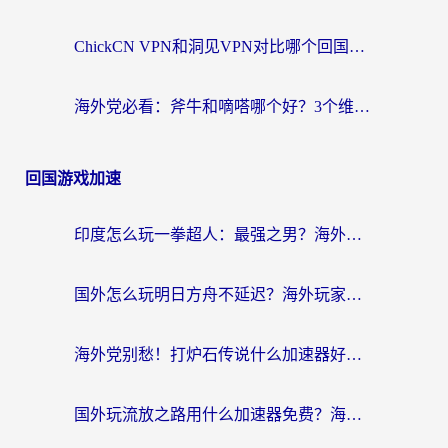
ChickCN VPN和洞见VPN对比哪个回国效果更好？海外党亲测3款加速器+避坑指南
海外党必看：斧牛和嘀嗒哪个好？3个维度教你选对回国加速器
回国游戏加速
印度怎么玩一拳超人：最强之男？海外党国服游戏加速避坑指南
国外怎么玩明日方舟不延迟？海外玩家国服游戏加速终极指南（附DNF梦幻诛仙解决方案）
海外党别愁！打炉石传说什么加速器好用？3个实用技巧解决国服游戏卡顿
国外玩流放之路用什么加速器免费？海外党亲测有效的国服游戏加速指南