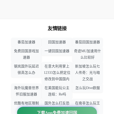
友情链接
番茄加速器
回国加速器
番茄回国加速器
免费回国游戏加
一键回国加速器
奇迹MU加速用什
速器
么比较好
钢岚国外玩延迟
在意大利用掌上
新加坡怎么玩七
很高怎么办
12333怎么把定位
人传奇：光与暗
修改到中国国内
之交战
海外玩魔兽世界
在美国能玩公主
怎么玩Dive欧服
怀旧服加速器
连结：Re吗
优酷有地区限制
国外怎么打反恐
在南非怎么玩王
吗
精英：全球攻势
者荣耀
下载App免费加速回国