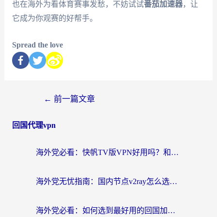
也在海外为看体育赛事发愁，不妨试试
番茄加速器
，让
它成为你观赛的好帮手。
Spread the love
←
前一篇文章
回国代理vpn
海外党必看：快帆TV版VPN好用吗？和快游VPN对比哪个回国效果更好？附实用避坑指南
海外党无忧指南：国内节点v2ray怎么选？一键回国VPN+多场景实测帮你避坑
海外党必看：如何选到最好用的回国加速器？从节点到售后的全维度指南