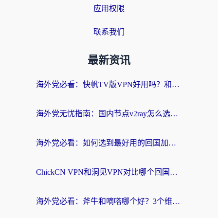
应用权限
联系我们
最新资讯
海外党必看：快帆TV版VPN好用吗？和快游VPN对比哪个回国效果更好？附实用避坑指南
海外党无忧指南：国内节点v2ray怎么选？一键回国VPN+多场景实测帮你避坑
海外党必看：如何选到最好用的回国加速器？从节点到售后的全维度指南
ChickCN VPN和洞见VPN对比哪个回国效果更好？海外党亲测3款加速器+避坑指南
海外党必看：斧牛和嘀嗒哪个好？3个维度教你选对回国加速器