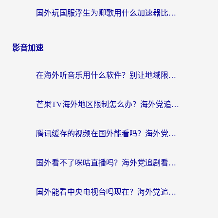
国外玩国服浮生为卿歌用什么加速器比较好？海外党亲测不踩坑指南
影音加速
在海外听音乐用什么软件？别让地域限制断了你的华语歌单
芒果TV海外地区限制怎么办？海外党追剧看片的实用加速器选择指南
腾讯缓存的视频在国外能看吗？海外党追剧看片的终极解决方案
国外看不了咪咕直播吗？海外党追剧看片的加速器选择指南
国外能看中央电视台吗现在？海外党追剧看央视的实用指南