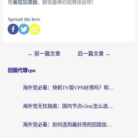
用
番茄加速器
，解锁最棒的观赛体验吧！
Spread the love
←
前一篇文章
后一篇文章
→
回国代理vpn
海外党必看：快帆TV版VPN好用吗？和快游VPN对比哪个回国效果更好？附实用避坑指南
海外党无忧指南：国内节点v2ray怎么选？一键回国VPN+多场景实测帮你避坑
海外党必看：如何选到最好用的回国加速器？从节点到售后的全维度指南