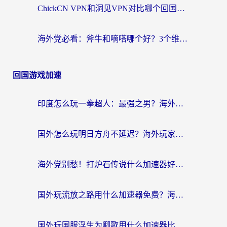
ChickCN VPN和洞见VPN对比哪个回国效果更好？海外党亲测3款加速器+避坑指南
海外党必看：斧牛和嘀嗒哪个好？3个维度教你选对回国加速器
回国游戏加速
印度怎么玩一拳超人：最强之男？海外党国服游戏加速避坑指南
国外怎么玩明日方舟不延迟？海外玩家国服游戏加速终极指南（附DNF梦幻诛仙解决方案）
海外党别愁！打炉石传说什么加速器好用？3个实用技巧解决国服游戏卡顿
国外玩流放之路用什么加速器免费？海外党亲测有效的国服游戏加速指南
国外玩国服浮生为卿歌用什么加速器比较好？海外党亲测不踩坑指南