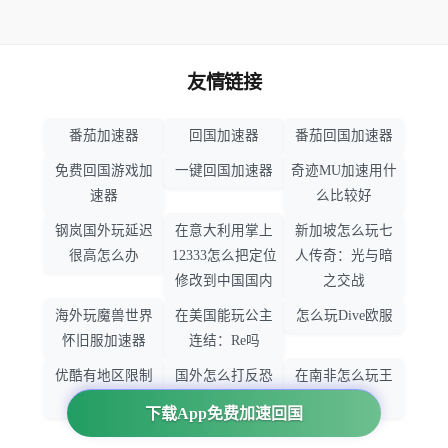
友情链接
番茄加速器
回国加速器
番茄回国加速器
免费回国游戏加
一键回国加速器
奇迹MU加速用什
速器
么比较好
钢岚国外玩延迟
在意大利用掌上
新加坡怎么玩七
很高怎么办
12333怎么把定位
人传奇：光与暗
修改到中国国内
之交战
海外玩魔兽世界
在美国能玩公主
怎么玩Dive欧服
怀旧服加速器
连结：Re吗
优酷有地区限制
国外怎么打反恐
在南非怎么玩王
吗
精英：全球攻势
者荣耀
下载App免费加速回国