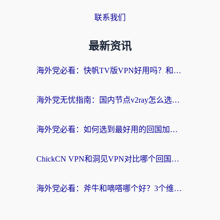
联系我们
最新资讯
海外党必看：快帆TV版VPN好用吗？和快游VPN对比哪个回国效果更好？附实用避坑指南
海外党无忧指南：国内节点v2ray怎么选？一键回国VPN+多场景实测帮你避坑
海外党必看：如何选到最好用的回国加速器？从节点到售后的全维度指南
ChickCN VPN和洞见VPN对比哪个回国效果更好？海外党亲测3款加速器+避坑指南
海外党必看：斧牛和嘀嗒哪个好？3个维度教你选对回国加速器