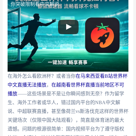
你突破限制看中文解说
在海外怎么看欧洲杯？或者当你
在马来西亚看B站世界杯
中文直播无法播放
，
在越南看世界杯直播当前地区不可
播放
——这些场景是不是让你瞬间感到无奈？作为留学
生、海外工作者或华人，错过国内平台的NBA中文解
说、中超联赛直播，甚至像荷兰vs斯洛伐克这样的世界杯
关键场次（仅限中国大陆观看），简直是体育迷的最大
遗憾。问题的根源很简单：国内视频平台为了遵守版权