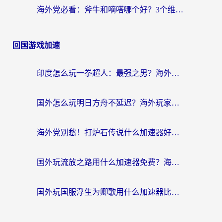
海外党必看：斧牛和嘀嗒哪个好？3个维度教你选对回国加速器
回国游戏加速
印度怎么玩一拳超人：最强之男？海外党国服游戏加速避坑指南
国外怎么玩明日方舟不延迟？海外玩家国服游戏加速终极指南（附DNF梦幻诛仙解决方案）
海外党别愁！打炉石传说什么加速器好用？3个实用技巧解决国服游戏卡顿
国外玩流放之路用什么加速器免费？海外党亲测有效的国服游戏加速指南
国外玩国服浮生为卿歌用什么加速器比较好？海外党亲测不踩坑指南