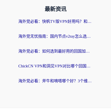
最新资讯
海外党必看：快帆TV版VPN好用吗？和快游VPN对比哪个回国效果更好？附实用避坑指南
海外党无忧指南：国内节点v2ray怎么选？一键回国VPN+多场景实测帮你避坑
海外党必看：如何选到最好用的回国加速器？从节点到售后的全维度指南
ChickCN VPN和洞见VPN对比哪个回国效果更好？海外党亲测3款加速器+避坑指南
海外党必看：斧牛和嘀嗒哪个好？3个维度教你选对回国加速器