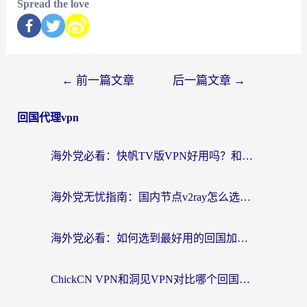
Spread the love
←
前一篇文章
后一篇文章
→
回国代理vpn
海外党必看：快帆TV版VPN好用吗？和快游VPN对比哪个回国效果更好？附实用避坑指南
海外党无忧指南：国内节点v2ray怎么选？一键回国VPN+多场景实测帮你避坑
海外党必看：如何选到最好用的回国加速器？从节点到售后的全维度指南
ChickCN VPN和洞见VPN对比哪个回国效果更好？海外党亲测3款加速器+避坑指南