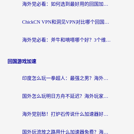
海外党必看：如何选到最好用的回国加速器？从节点到售后的全维度指南
ChickCN VPN和洞见VPN对比哪个回国效果更好？海外党亲测3款加速器+避坑指南
海外党必看：斧牛和嘀嗒哪个好？3个维度教你选对回国加速器
回国游戏加速
印度怎么玩一拳超人：最强之男？海外党国服游戏加速避坑指南
国外怎么玩明日方舟不延迟？海外玩家国服游戏加速终极指南（附DNF梦幻诛仙解决方案）
海外党别愁！打炉石传说什么加速器好用？3个实用技巧解决国服游戏卡顿
国外玩流放之路用什么加速器免费？海外党亲测有效的国服游戏加速指南