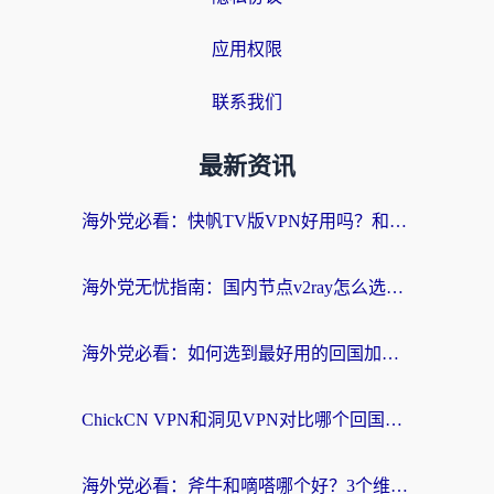
应用权限
联系我们
最新资讯
海外党必看：快帆TV版VPN好用吗？和快游VPN对比哪个回国效果更好？附实用避坑指南
海外党无忧指南：国内节点v2ray怎么选？一键回国VPN+多场景实测帮你避坑
海外党必看：如何选到最好用的回国加速器？从节点到售后的全维度指南
ChickCN VPN和洞见VPN对比哪个回国效果更好？海外党亲测3款加速器+避坑指南
海外党必看：斧牛和嘀嗒哪个好？3个维度教你选对回国加速器