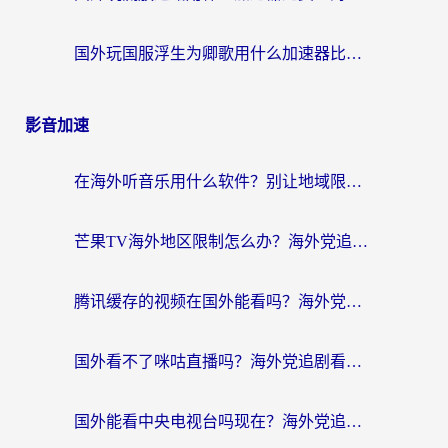
国外玩国服浮生为卿歌用什么加速器比较好？海外党亲测不踩坑指南
影音加速
在海外听音乐用什么软件？别让地域限制断了你的华语歌单
芒果TV海外地区限制怎么办？海外党追剧看片的实用加速器选择指南
腾讯缓存的视频在国外能看吗？海外党追剧看片的终极解决方案
国外看不了咪咕直播吗？海外党追剧看片的加速器选择指南
国外能看中央电视台吗现在？海外党追剧看央视的实用指南