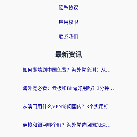
隐私协议
应用权限
联系我们
最新资讯
如何翻墙到中国免费？海外党亲测：从踩坑到选对加速器的全攻略
海外党必看：云极和Bling好用吗？3分钟教你选对回国加速器
从澳门用什么VPN访问国内？3个实用标准帮你避开坑，无缝刷剧听歌
穿梭和银河哪个好？海外党选回国加速器的避坑指南，附番茄加速器实测体验