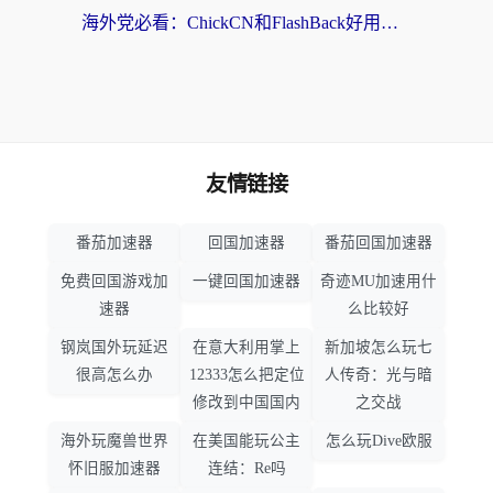
海外党必看：ChickCN和FlashBack好用吗？3招教你选对回国加速器（附云极、HomeCN、斧牛vs艾果对比）
友情链接
番茄加速器
回国加速器
番茄回国加速器
免费回国游戏加
一键回国加速器
奇迹MU加速用什
速器
么比较好
钢岚国外玩延迟
在意大利用掌上
新加坡怎么玩七
很高怎么办
12333怎么把定位
人传奇：光与暗
修改到中国国内
之交战
海外玩魔兽世界
在美国能玩公主
怎么玩Dive欧服
怀旧服加速器
连结：Re吗