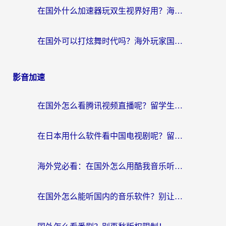
在国外什么加速器玩双生视界好用？海外党亲测不踩坑的终极指南
在国外可以打炫舞时代吗？海外玩家国服游戏加速全攻略（附实测推荐）
影音加速
在国外怎么看腾讯视频直播呢？留学生亲测有效的回国加速指南
在日本用什么软件看中国电视剧呢？留学生亲测有效的回国加速方案
海外党必看：在国外怎么用酷我音乐听音乐？告别“地区不支持”的实用指南
在国外怎么能听国内的音乐软件？别让版权限制断了你的“中文歌单”