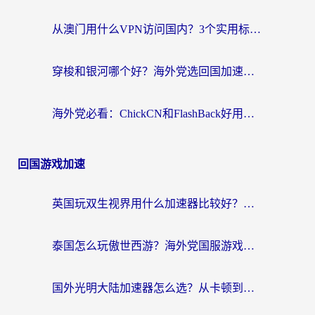
从澳门用什么VPN访问国内？3个实用标准帮你避开坑，无缝刷剧听歌
穿梭和银河哪个好？海外党选回国加速器的避坑指南，附番茄加速器实测体验
海外党必看：ChickCN和FlashBack好用吗？3招教你选对回国加速器（附云极、HomeCN、斧牛vs艾果对比）
回国游戏加速
英国玩双生视界用什么加速器比较好？海外党亲测有效的国服游戏加速方案
泰国怎么玩傲世西游？海外党国服游戏加速终极攻略（附光明大陆量子特攻实测）
国外光明大陆加速器怎么选？从卡顿到丝滑的终极指南（含德国玩走开外星人墨西哥玩俄罗斯方块技巧）