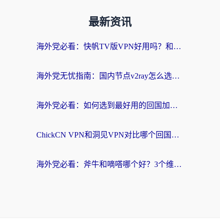
最新资讯
海外党必看：快帆TV版VPN好用吗？和快游VPN对比哪个回国效果更好？附实用避坑指南
海外党无忧指南：国内节点v2ray怎么选？一键回国VPN+多场景实测帮你避坑
海外党必看：如何选到最好用的回国加速器？从节点到售后的全维度指南
ChickCN VPN和洞见VPN对比哪个回国效果更好？海外党亲测3款加速器+避坑指南
海外党必看：斧牛和嘀嗒哪个好？3个维度教你选对回国加速器