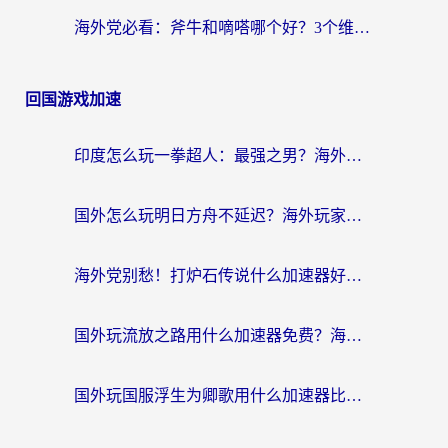
海外党必看：斧牛和嘀嗒哪个好？3个维度教你选对回国加速器
回国游戏加速
印度怎么玩一拳超人：最强之男？海外党国服游戏加速避坑指南
国外怎么玩明日方舟不延迟？海外玩家国服游戏加速终极指南（附DNF梦幻诛仙解决方案）
海外党别愁！打炉石传说什么加速器好用？3个实用技巧解决国服游戏卡顿
国外玩流放之路用什么加速器免费？海外党亲测有效的国服游戏加速指南
国外玩国服浮生为卿歌用什么加速器比较好？海外党亲测不踩坑指南