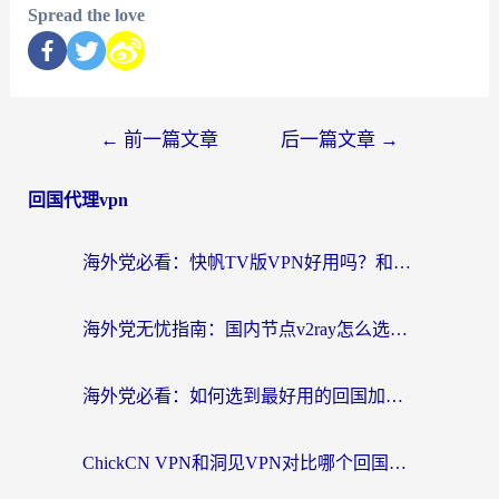
Spread the love
←
前一篇文章
后一篇文章
→
回国代理vpn
海外党必看：快帆TV版VPN好用吗？和快游VPN对比哪个回国效果更好？附实用避坑指南
海外党无忧指南：国内节点v2ray怎么选？一键回国VPN+多场景实测帮你避坑
海外党必看：如何选到最好用的回国加速器？从节点到售后的全维度指南
ChickCN VPN和洞见VPN对比哪个回国效果更好？海外党亲测3款加速器+避坑指南