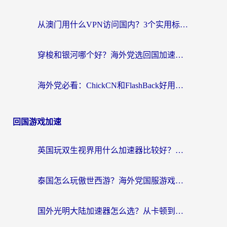
从澳门用什么VPN访问国内？3个实用标准帮你避开坑，无缝刷剧听歌
穿梭和银河哪个好？海外党选回国加速器的避坑指南，附番茄加速器实测体验
海外党必看：ChickCN和FlashBack好用吗？3招教你选对回国加速器（附云极、HomeCN、斧牛vs艾果对比）
回国游戏加速
英国玩双生视界用什么加速器比较好？海外党亲测有效的国服游戏加速方案
泰国怎么玩傲世西游？海外党国服游戏加速终极攻略（附光明大陆量子特攻实测）
国外光明大陆加速器怎么选？从卡顿到丝滑的终极指南（含德国玩走开外星人墨西哥玩俄罗斯方块技巧）