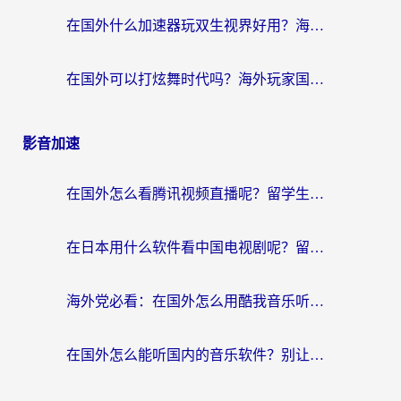
在国外什么加速器玩双生视界好用？海外党亲测不踩坑的终极指南
在国外可以打炫舞时代吗？海外玩家国服游戏加速全攻略（附实测推荐）
影音加速
在国外怎么看腾讯视频直播呢？留学生亲测有效的回国加速指南
在日本用什么软件看中国电视剧呢？留学生亲测有效的回国加速方案
海外党必看：在国外怎么用酷我音乐听音乐？告别“地区不支持”的实用指南
在国外怎么能听国内的音乐软件？别让版权限制断了你的“中文歌单”