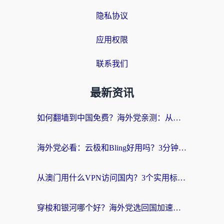
隐私协议
应用权限
联系我们
最新资讯
如何翻墙到中国免费？海外党亲测：从踩坑到选对加速器的全攻略
海外党必看：云极和Bling好用吗？3分钟教你选对回国加速器
从澳门用什么VPN访问国内？3个实用标准帮你避开坑，无缝刷剧听歌
穿梭和银河哪个好？海外党选回国加速器的避坑指南，附番茄加速器实测体验