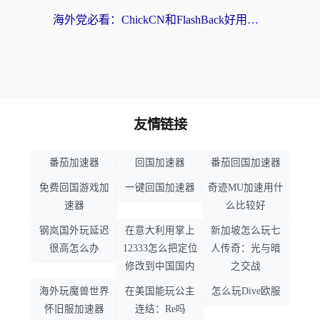
海外党必看：ChickCN和FlashBack好用吗？3招教你选对回国加速器（附云极、HomeCN、斧牛vs艾果对比）
友情链接
番茄加速器
回国加速器
番茄回国加速器
免费回国游戏加
一键回国加速器
奇迹MU加速用什
速器
么比较好
钢岚国外玩延迟
在意大利用掌上
新加坡怎么玩七
很高怎么办
12333怎么把定位
人传奇：光与暗
修改到中国国内
之交战
海外玩魔兽世界
在美国能玩公主
怎么玩Dive欧服
怀旧服加速器
连结：Re吗