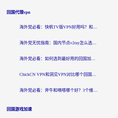
章
回国代理vpn
导
航
海外党必看：快帆TV版VPN好用吗？和快游VPN对比哪个回国效果更好？附实用避坑指南
海外党无忧指南：国内节点v2ray怎么选？一键回国VPN+多场景实测帮你避坑
海外党必看：如何选到最好用的回国加速器？从节点到售后的全维度指南
ChickCN VPN和洞见VPN对比哪个回国效果更好？海外党亲测3款加速器+避坑指南
海外党必看：斧牛和嘀嗒哪个好？3个维度教你选对回国加速器
回国游戏加速