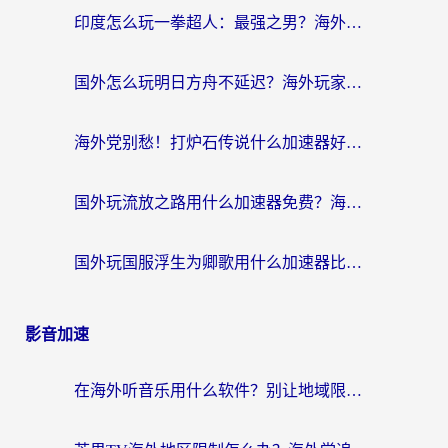
印度怎么玩一拳超人：最强之男？海外党国服游戏加速避坑指南
国外怎么玩明日方舟不延迟？海外玩家国服游戏加速终极指南（附DNF梦幻诛仙解决方案）
海外党别愁！打炉石传说什么加速器好用？3个实用技巧解决国服游戏卡顿
国外玩流放之路用什么加速器免费？海外党亲测有效的国服游戏加速指南
国外玩国服浮生为卿歌用什么加速器比较好？海外党亲测不踩坑指南
影音加速
在海外听音乐用什么软件？别让地域限制断了你的华语歌单