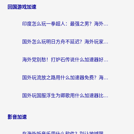
回国游戏加速
印度怎么玩一拳超人：最强之男？海外党国服游戏加速避坑指南
国外怎么玩明日方舟不延迟？海外玩家国服游戏加速终极指南（附DNF梦幻诛仙解决方案）
海外党别愁！打炉石传说什么加速器好用？3个实用技巧解决国服游戏卡顿
国外玩流放之路用什么加速器免费？海外党亲测有效的国服游戏加速指南
国外玩国服浮生为卿歌用什么加速器比较好？海外党亲测不踩坑指南
影音加速
在海外听音乐用什么软件？别让地域限制断了你的华语歌单