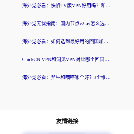
海外党必看：快帆TV版VPN好用吗？和快游VPN对比哪个回国效果更好？附实用避坑指南
海外党无忧指南：国内节点v2ray怎么选？一键回国VPN+多场景实测帮你避坑
海外党必看：如何选到最好用的回国加速器？从节点到售后的全维度指南
ChickCN VPN和洞见VPN对比哪个回国效果更好？海外党亲测3款加速器+避坑指南
海外党必看：斧牛和嘀嗒哪个好？3个维度教你选对回国加速器
友情链接