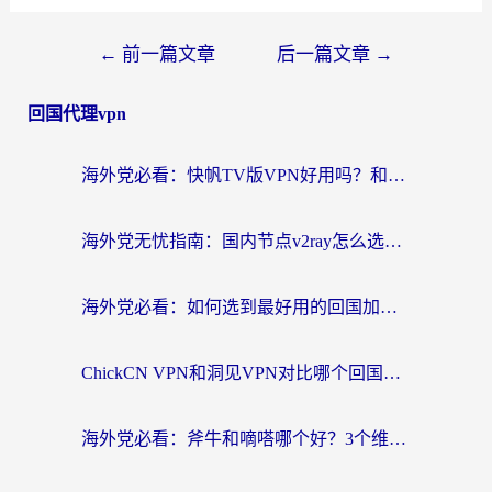
←
前一篇文章
后一篇文章
→
回国代理vpn
海外党必看：快帆TV版VPN好用吗？和快游VPN对比哪个回国效果更好？附实用避坑指南
海外党无忧指南：国内节点v2ray怎么选？一键回国VPN+多场景实测帮你避坑
海外党必看：如何选到最好用的回国加速器？从节点到售后的全维度指南
ChickCN VPN和洞见VPN对比哪个回国效果更好？海外党亲测3款加速器+避坑指南
海外党必看：斧牛和嘀嗒哪个好？3个维度教你选对回国加速器