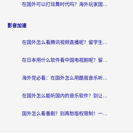
在国外可以打炫舞时代吗？海外玩家国服游戏加速全攻略（附实测推荐）
影音加速
在国外怎么看腾讯视频直播呢？留学生亲测有效的回国加速指南
在日本用什么软件看中国电视剧呢？留学生亲测有效的回国加速方案
海外党必看：在国外怎么用酷我音乐听音乐？告别“地区不支持”的实用指南
在国外怎么能听国内的音乐软件？别让版权限制断了你的“中文歌单”
国外怎么看番剧？别再愁版权限制！一个工具解决所有回国追剧难题