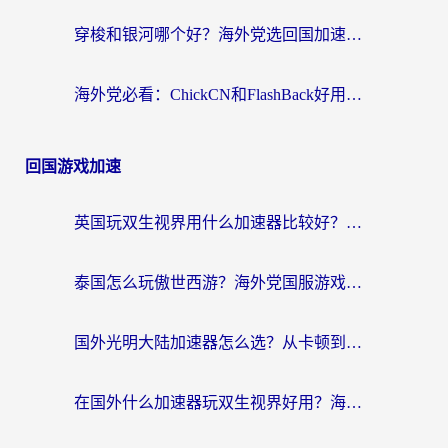
穿梭和银河哪个好？海外党选回国加速器的避坑指南，附番茄加速器实测体验
海外党必看：ChickCN和FlashBack好用吗？3招教你选对回国加速器（附云极、HomeCN、斧牛vs艾果对比）
回国游戏加速
英国玩双生视界用什么加速器比较好？海外党亲测有效的国服游戏加速方案
泰国怎么玩傲世西游？海外党国服游戏加速终极攻略（附光明大陆量子特攻实测）
国外光明大陆加速器怎么选？从卡顿到丝滑的终极指南（含德国玩走开外星人墨西哥玩俄罗斯方块技巧）
在国外什么加速器玩双生视界好用？海外党亲测不踩坑的终极指南