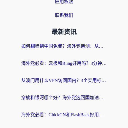
应用权限
联系我们
最新资讯
如何翻墙到中国免费？海外党亲测：从踩坑到选对加速器的全攻略
海外党必看：云极和Bling好用吗？3分钟教你选对回国加速器
从澳门用什么VPN访问国内？3个实用标准帮你避开坑，无缝刷剧听歌
穿梭和银河哪个好？海外党选回国加速器的避坑指南，附番茄加速器实测体验
海外党必看：ChickCN和FlashBack好用吗？3招教你选对回国加速器（附云极、HomeCN、斧牛vs艾果对比）