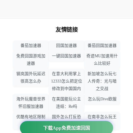
友情链接
番茄加速器
回国加速器
番茄回国加速器
免费回国游戏加
一键回国加速器
奇迹MU加速用什
速器
么比较好
钢岚国外玩延迟
在意大利用掌上
新加坡怎么玩七
很高怎么办
12333怎么把定位
人传奇：光与暗
修改到中国国内
之交战
海外玩魔兽世界
在美国能玩公主
怎么玩Dive欧服
怀旧服加速器
连结：Re吗
优酷有地区限制
国外怎么打反恐
在南非怎么玩王
吗
精英：全球攻势
者荣耀
下载App免费加速回国