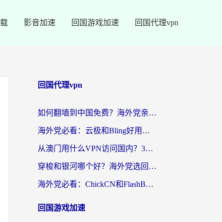
载
影音加速
回国游戏加速
回国代理vpn
回国代理vpn
如何翻墙到中国免费？海外党亲测：从踩坑到选对加速器的全攻略
海外党必看：云极和Bling好用吗？3分钟教你选对回国加速器
从澳门用什么VPN访问国内？3个实用标准帮你避开坑，无缝刷剧听歌
穿梭和银河哪个好？海外党选回国加速器的避坑指南，附番茄加速器实测体验
海外党必看：ChickCN和FlashBack好用吗？3招教你选对回国加速器（附云极、HomeCN、斧牛vs艾果对比）
回国游戏加速