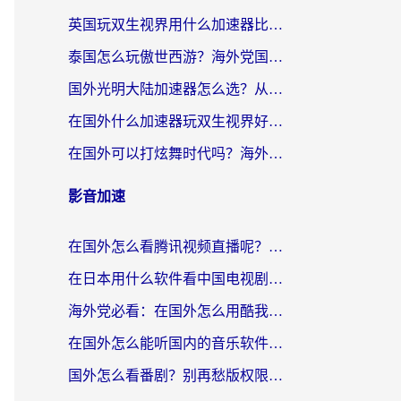
英国玩双生视界用什么加速器比较好？海外党亲测有效的国服游戏加速方案
泰国怎么玩傲世西游？海外党国服游戏加速终极攻略（附光明大陆量子特攻实测）
国外光明大陆加速器怎么选？从卡顿到丝滑的终极指南（含德国玩走开外星人墨西哥玩俄罗斯方块技巧）
在国外什么加速器玩双生视界好用？海外党亲测不踩坑的终极指南
在国外可以打炫舞时代吗？海外玩家国服游戏加速全攻略（附实测推荐）
影音加速
在国外怎么看腾讯视频直播呢？留学生亲测有效的回国加速指南
在日本用什么软件看中国电视剧呢？留学生亲测有效的回国加速方案
海外党必看：在国外怎么用酷我音乐听音乐？告别“地区不支持”的实用指南
在国外怎么能听国内的音乐软件？别让版权限制断了你的“中文歌单”
国外怎么看番剧？别再愁版权限制！一个工具解决所有回国追剧难题