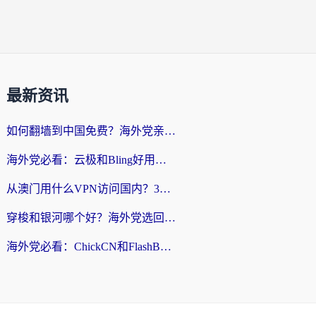
最新资讯
如何翻墙到中国免费？海外党亲测：从踩坑到选对加速器的全攻略
海外党必看：云极和Bling好用吗？3分钟教你选对回国加速器
从澳门用什么VPN访问国内？3个实用标准帮你避开坑，无缝刷剧听歌
穿梭和银河哪个好？海外党选回国加速器的避坑指南，附番茄加速器实测体验
海外党必看：ChickCN和FlashBack好用吗？3招教你选对回国加速器（附云极、HomeCN、斧牛vs艾果对比）