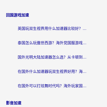
回国游戏加速
英国玩双生视界用什么加速器比较好？海外党亲测有效的国服游戏加速方案
泰国怎么玩傲世西游？海外党国服游戏加速终极攻略（附光明大陆量子特攻实测）
国外光明大陆加速器怎么选？从卡顿到丝滑的终极指南（含德国玩走开外星人墨西哥玩俄罗斯方块技巧）
在国外什么加速器玩双生视界好用？海外党亲测不踩坑的终极指南
在国外可以打炫舞时代吗？海外玩家国服游戏加速全攻略（附实测推荐）
影音加速