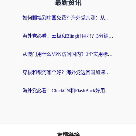
最新资讯
如何翻墙到中国免费？海外党亲测：从踩坑到选对加速器的全攻略
海外党必看：云极和Bling好用吗？3分钟教你选对回国加速器
从澳门用什么VPN访问国内？3个实用标准帮你避开坑，无缝刷剧听歌
穿梭和银河哪个好？海外党选回国加速器的避坑指南，附番茄加速器实测体验
海外党必看：ChickCN和FlashBack好用吗？3招教你选对回国加速器（附云极、HomeCN、斧牛vs艾果对比）
友情链接