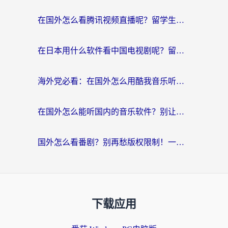
在国外怎么看腾讯视频直播呢？留学生亲测有效的回国加速指南
在日本用什么软件看中国电视剧呢？留学生亲测有效的回国加速方案
海外党必看：在国外怎么用酷我音乐听音乐？告别“地区不支持”的实用指南
在国外怎么能听国内的音乐软件？别让版权限制断了你的“中文歌单”
国外怎么看番剧？别再愁版权限制！一个工具解决所有回国追剧难题
下载应用