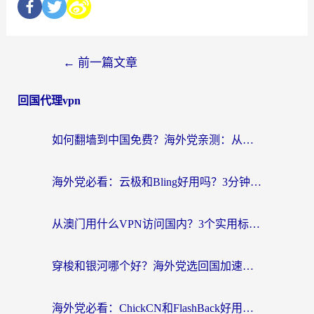
←
前一篇文章
回国代理vpn
如何翻墙到中国免费？海外党亲测：从踩坑到选对加速器的全攻略
海外党必看：云极和Bling好用吗？3分钟教你选对回国加速器
从澳门用什么VPN访问国内？3个实用标准帮你避开坑，无缝刷剧听歌
穿梭和银河哪个好？海外党选回国加速器的避坑指南，附番茄加速器实测体验
海外党必看：ChickCN和FlashBack好用吗？3招教你选对回国加速器（附云极、HomeCN、斧牛vs艾果对比）