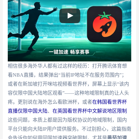
相信很多海外华人都有过这样的经历：打开腾讯体育想
看NBA直播，结果弹出“当前IP地址不在服务范围内”；
或者在新加坡打开咪咕视频看世界杯，屏幕上显示“该内
容仅限中国大陆地区观看”——这种地域限制真的让人头
疼。更别说在海外怎么看欧洲杯，或者
在韩国看世界杯
直播仅限中国大陆
、
在英国看世界杯中文解说地区限制
这些问题，本质上都是因为版权协议的地域限制，国内
平台只能向大陆IP用户提供服务。不过别担心，这篇指南
会告诉你如何用回国加速器突破限制，尤其是
番茄加速