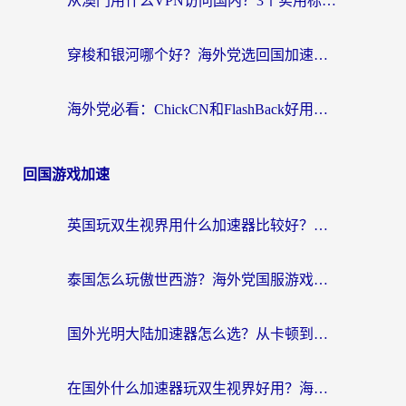
从澳门用什么VPN访问国内？3个实用标准帮你避开坑，无缝刷剧听歌
穿梭和银河哪个好？海外党选回国加速器的避坑指南，附番茄加速器实测体验
海外党必看：ChickCN和FlashBack好用吗？3招教你选对回国加速器（附云极、HomeCN、斧牛vs艾果对比）
回国游戏加速
英国玩双生视界用什么加速器比较好？海外党亲测有效的国服游戏加速方案
泰国怎么玩傲世西游？海外党国服游戏加速终极攻略（附光明大陆量子特攻实测）
国外光明大陆加速器怎么选？从卡顿到丝滑的终极指南（含德国玩走开外星人墨西哥玩俄罗斯方块技巧）
在国外什么加速器玩双生视界好用？海外党亲测不踩坑的终极指南