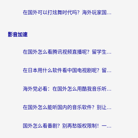
在国外可以打炫舞时代吗？海外玩家国服游戏加速全攻略（附实测推荐）
影音加速
在国外怎么看腾讯视频直播呢？留学生亲测有效的回国加速指南
在日本用什么软件看中国电视剧呢？留学生亲测有效的回国加速方案
海外党必看：在国外怎么用酷我音乐听音乐？告别“地区不支持”的实用指南
在国外怎么能听国内的音乐软件？别让版权限制断了你的“中文歌单”
国外怎么看番剧？别再愁版权限制！一个工具解决所有回国追剧难题