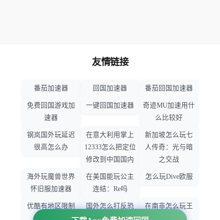
友情链接
番茄加速器
回国加速器
番茄回国加速器
免费回国游戏加
一键回国加速器
奇迹MU加速用什
速器
么比较好
钢岚国外玩延迟
在意大利用掌上
新加坡怎么玩七
很高怎么办
12333怎么把定位
人传奇：光与暗
修改到中国国内
之交战
海外玩魔兽世界
在美国能玩公主
怎么玩Dive欧服
怀旧服加速器
连结：Re吗
优酷有地区限制
国外怎么打反恐
在南非怎么玩王
吗
精英：全球攻势
者荣耀