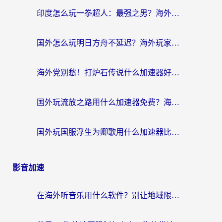
印度怎么玩一拳超人：最强之男？海外党国服游戏加速避坑指南
国外怎么玩明日方舟不延迟？海外玩家国服游戏加速终极指南（附DNF梦幻诛仙解决方案）
海外党别愁！打炉石传说什么加速器好用？3个实用技巧解决国服游戏卡顿
国外玩流放之路用什么加速器免费？海外党亲测有效的国服游戏加速指南
国外玩国服浮生为卿歌用什么加速器比较好？海外党亲测不踩坑指南
影音加速
在海外听音乐用什么软件？别让地域限制断了你的华语歌单