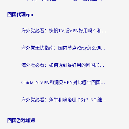
回国代理vpn
海外党必看：快帆TV版VPN好用吗？和快游VPN对比哪个回国效果更好？附实用避坑指南
海外党无忧指南：国内节点v2ray怎么选？一键回国VPN+多场景实测帮你避坑
海外党必看：如何选到最好用的回国加速器？从节点到售后的全维度指南
ChickCN VPN和洞见VPN对比哪个回国效果更好？海外党亲测3款加速器+避坑指南
海外党必看：斧牛和嘀嗒哪个好？3个维度教你选对回国加速器
回国游戏加速