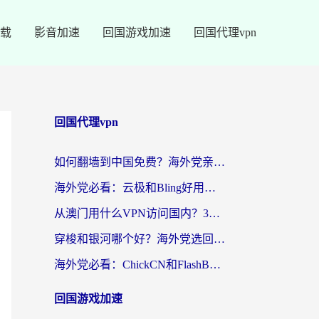
载
影音加速
回国游戏加速
回国代理vpn
回国代理vpn
如何翻墙到中国免费？海外党亲测：从踩坑到选对加速器的全攻略
海外党必看：云极和Bling好用吗？3分钟教你选对回国加速器
从澳门用什么VPN访问国内？3个实用标准帮你避开坑，无缝刷剧听歌
穿梭和银河哪个好？海外党选回国加速器的避坑指南，附番茄加速器实测体验
海外党必看：ChickCN和FlashBack好用吗？3招教你选对回国加速器（附云极、HomeCN、斧牛vs艾果对比）
回国游戏加速