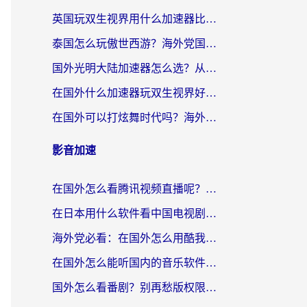
英国玩双生视界用什么加速器比较好？海外党亲测有效的国服游戏加速方案
泰国怎么玩傲世西游？海外党国服游戏加速终极攻略（附光明大陆量子特攻实测）
国外光明大陆加速器怎么选？从卡顿到丝滑的终极指南（含德国玩走开外星人墨西哥玩俄罗斯方块技巧）
在国外什么加速器玩双生视界好用？海外党亲测不踩坑的终极指南
在国外可以打炫舞时代吗？海外玩家国服游戏加速全攻略（附实测推荐）
影音加速
在国外怎么看腾讯视频直播呢？留学生亲测有效的回国加速指南
在日本用什么软件看中国电视剧呢？留学生亲测有效的回国加速方案
海外党必看：在国外怎么用酷我音乐听音乐？告别“地区不支持”的实用指南
在国外怎么能听国内的音乐软件？别让版权限制断了你的“中文歌单”
国外怎么看番剧？别再愁版权限制！一个工具解决所有回国追剧难题