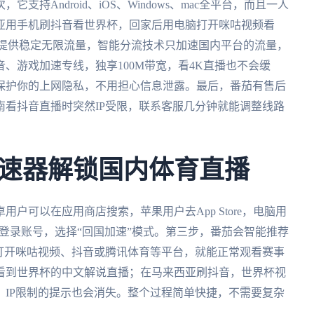
持Android、iOS、Windows、mac全平台，而且一人
亚用手机刷抖音看世界杯，回家后用电脑打开咪咕视频看
提供稳定无限流量，智能分流技术只加速国内平台的流量，
、游戏加速专线，独享100M带宽，看4K直播也不会缓
保护你的上网隐私，不用担心信息泄露。最后，番茄有售后
看抖音直播时突然IP受限，联系客服几分钟就能调整线路
速器解锁国内体育直播
用户可以在应用商店搜索，苹果用户去App Store，电脑用
册并登录账号，选择“回国加速”模式。第三步，番茄会智能推荐
打开咪咕视频、抖音或腾讯体育等平台，就能正常观看赛事
看到世界杯的中文解说直播；在马来西亚刷抖音，世界杯视
IP限制的提示也会消失。整个过程简单快捷，不需要复杂