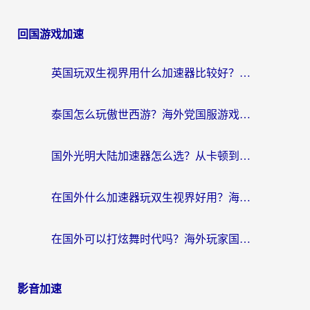
回国游戏加速
英国玩双生视界用什么加速器比较好？海外党亲测有效的国服游戏加速方案
泰国怎么玩傲世西游？海外党国服游戏加速终极攻略（附光明大陆量子特攻实测）
国外光明大陆加速器怎么选？从卡顿到丝滑的终极指南（含德国玩走开外星人墨西哥玩俄罗斯方块技巧）
在国外什么加速器玩双生视界好用？海外党亲测不踩坑的终极指南
在国外可以打炫舞时代吗？海外玩家国服游戏加速全攻略（附实测推荐）
影音加速