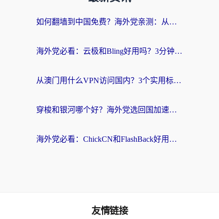
如何翻墙到中国免费？海外党亲测：从踩坑到选对加速器的全攻略
海外党必看：云极和Bling好用吗？3分钟教你选对回国加速器
从澳门用什么VPN访问国内？3个实用标准帮你避开坑，无缝刷剧听歌
穿梭和银河哪个好？海外党选回国加速器的避坑指南，附番茄加速器实测体验
海外党必看：ChickCN和FlashBack好用吗？3招教你选对回国加速器（附云极、HomeCN、斧牛vs艾果对比）
友情链接