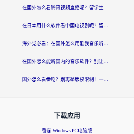
在国外怎么看腾讯视频直播呢？留学生亲测有效的回国加速指南
在日本用什么软件看中国电视剧呢？留学生亲测有效的回国加速方案
海外党必看：在国外怎么用酷我音乐听音乐？告别“地区不支持”的实用指南
在国外怎么能听国内的音乐软件？别让版权限制断了你的“中文歌单”
国外怎么看番剧？别再愁版权限制！一个工具解决所有回国追剧难题
下载应用
番茄 Windows PC电脑版