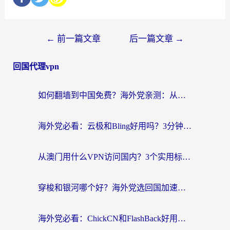
←
前一篇文章
后一篇文章
→
回国代理vpn
如何翻墙到中国免费？海外党亲测：从踩坑到选对加速器的全攻略
海外党必看：云极和Bling好用吗？3分钟教你选对回国加速器
从澳门用什么VPN访问国内？3个实用标准帮你避开坑，无缝刷剧听歌
穿梭和银河哪个好？海外党选回国加速器的避坑指南，附番茄加速器实测体验
海外党必看：ChickCN和FlashBack好用吗？3招教你选对回国加速器（附云极、HomeCN、斧牛vs艾果对比）