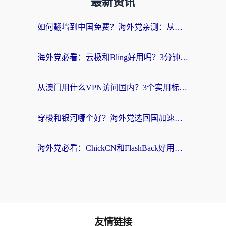
最新资讯
如何翻墙到中国免费？海外党亲测：从踩坑到选对加速器的全攻略
海外党必看：云极和Bling好用吗？3分钟教你选对回国加速器
从澳门用什么VPN访问国内？3个实用标准帮你避开坑，无缝刷剧听歌
穿梭和银河哪个好？海外党选回国加速器的避坑指南，附番茄加速器实测体验
海外党必看：ChickCN和FlashBack好用吗？3招教你选对回国加速器（附云极、HomeCN、斧牛vs艾果对比）
友情链接