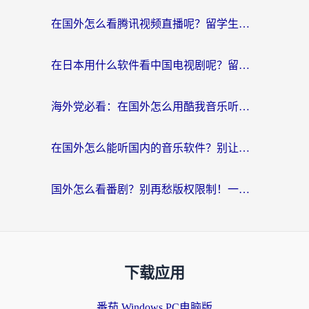
在国外怎么看腾讯视频直播呢？留学生亲测有效的回国加速指南
在日本用什么软件看中国电视剧呢？留学生亲测有效的回国加速方案
海外党必看：在国外怎么用酷我音乐听音乐？告别“地区不支持”的实用指南
在国外怎么能听国内的音乐软件？别让版权限制断了你的“中文歌单”
国外怎么看番剧？别再愁版权限制！一个工具解决所有回国追剧难题
下载应用
番茄 Windows PC电脑版