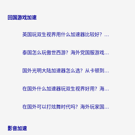
回国游戏加速
英国玩双生视界用什么加速器比较好？海外党亲测有效的国服游戏加速方案
泰国怎么玩傲世西游？海外党国服游戏加速终极攻略（附光明大陆量子特攻实测）
国外光明大陆加速器怎么选？从卡顿到丝滑的终极指南（含德国玩走开外星人墨西哥玩俄罗斯方块技巧）
在国外什么加速器玩双生视界好用？海外党亲测不踩坑的终极指南
在国外可以打炫舞时代吗？海外玩家国服游戏加速全攻略（附实测推荐）
影音加速