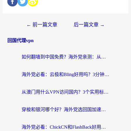
←
前一篇文章
后一篇文章
→
回国代理vpn
如何翻墙到中国免费？海外党亲测：从踩坑到选对加速器的全攻略
海外党必看：云极和Bling好用吗？3分钟教你选对回国加速器
从澳门用什么VPN访问国内？3个实用标准帮你避开坑，无缝刷剧听歌
穿梭和银河哪个好？海外党选回国加速器的避坑指南，附番茄加速器实测体验
海外党必看：ChickCN和FlashBack好用吗？3招教你选对回国加速器（附云极、HomeCN、斧牛vs艾果对比）