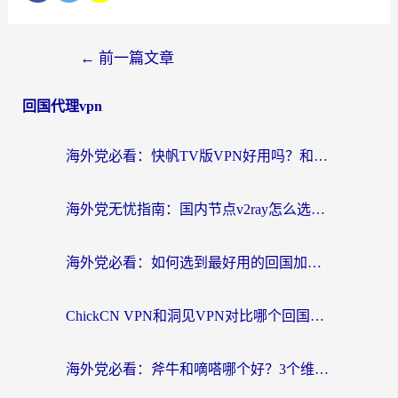
←
前一篇文章
回国代理vpn
海外党必看：快帆TV版VPN好用吗？和快游VPN对比哪个回国效果更好？附实用避坑指南
海外党无忧指南：国内节点v2ray怎么选？一键回国VPN+多场景实测帮你避坑
海外党必看：如何选到最好用的回国加速器？从节点到售后的全维度指南
ChickCN VPN和洞见VPN对比哪个回国效果更好？海外党亲测3款加速器+避坑指南
海外党必看：斧牛和嘀嗒哪个好？3个维度教你选对回国加速器