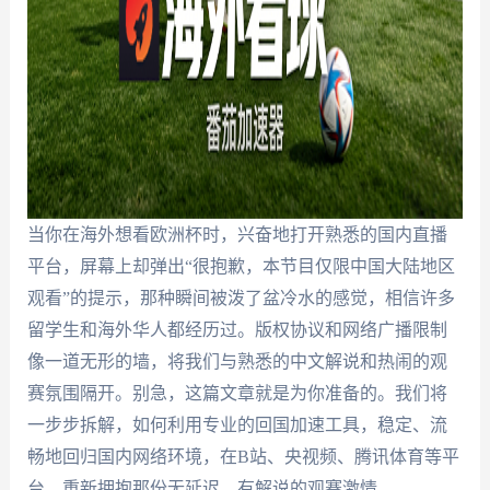
当你在海外想看欧洲杯时，兴奋地打开熟悉的国内直播
平台，屏幕上却弹出“很抱歉，本节目仅限中国大陆地区
观看”的提示，那种瞬间被泼了盆冷水的感觉，相信许多
留学生和海外华人都经历过。版权协议和网络广播限制
像一道无形的墙，将我们与熟悉的中文解说和热闹的观
赛氛围隔开。别急，这篇文章就是为你准备的。我们将
一步步拆解，如何利用专业的回国加速工具，稳定、流
畅地回归国内网络环境，在B站、央视频、腾讯体育等平
台，重新拥抱那份无延迟、有解说的观赛激情。