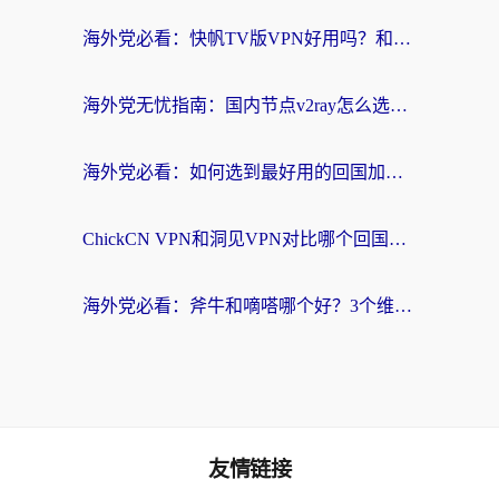
海外党必看：快帆TV版VPN好用吗？和快游VPN对比哪个回国效果更好？附实用避坑指南
海外党无忧指南：国内节点v2ray怎么选？一键回国VPN+多场景实测帮你避坑
海外党必看：如何选到最好用的回国加速器？从节点到售后的全维度指南
ChickCN VPN和洞见VPN对比哪个回国效果更好？海外党亲测3款加速器+避坑指南
海外党必看：斧牛和嘀嗒哪个好？3个维度教你选对回国加速器
友情链接