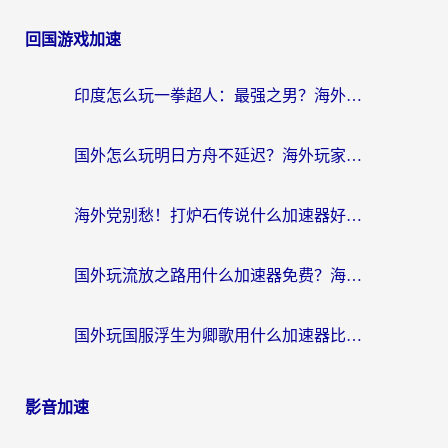
回国游戏加速
印度怎么玩一拳超人：最强之男？海外党国服游戏加速避坑指南
国外怎么玩明日方舟不延迟？海外玩家国服游戏加速终极指南（附DNF梦幻诛仙解决方案）
海外党别愁！打炉石传说什么加速器好用？3个实用技巧解决国服游戏卡顿
国外玩流放之路用什么加速器免费？海外党亲测有效的国服游戏加速指南
国外玩国服浮生为卿歌用什么加速器比较好？海外党亲测不踩坑指南
影音加速