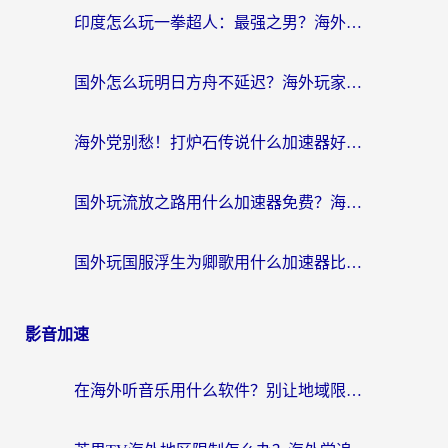
印度怎么玩一拳超人：最强之男？海外党国服游戏加速避坑指南
国外怎么玩明日方舟不延迟？海外玩家国服游戏加速终极指南（附DNF梦幻诛仙解决方案）
海外党别愁！打炉石传说什么加速器好用？3个实用技巧解决国服游戏卡顿
国外玩流放之路用什么加速器免费？海外党亲测有效的国服游戏加速指南
国外玩国服浮生为卿歌用什么加速器比较好？海外党亲测不踩坑指南
影音加速
在海外听音乐用什么软件？别让地域限制断了你的华语歌单