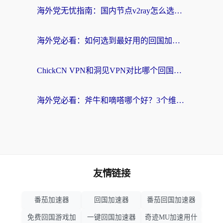
海外党无忧指南：国内节点v2ray怎么选？一键回国VPN+多场景实测帮你避坑
海外党必看：如何选到最好用的回国加速器？从节点到售后的全维度指南
ChickCN VPN和洞见VPN对比哪个回国效果更好？海外党亲测3款加速器+避坑指南
海外党必看：斧牛和嘀嗒哪个好？3个维度教你选对回国加速器
友情链接
番茄加速器
回国加速器
番茄回国加速器
免费回国游戏加
一键回国加速器
奇迹MU加速用什