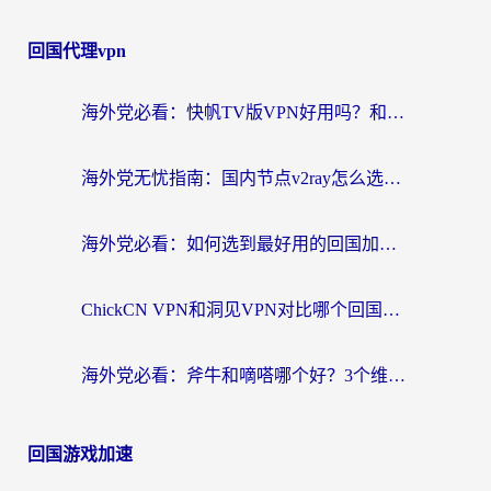
回国代理vpn
海外党必看：快帆TV版VPN好用吗？和快游VPN对比哪个回国效果更好？附实用避坑指南
海外党无忧指南：国内节点v2ray怎么选？一键回国VPN+多场景实测帮你避坑
海外党必看：如何选到最好用的回国加速器？从节点到售后的全维度指南
ChickCN VPN和洞见VPN对比哪个回国效果更好？海外党亲测3款加速器+避坑指南
海外党必看：斧牛和嘀嗒哪个好？3个维度教你选对回国加速器
回国游戏加速