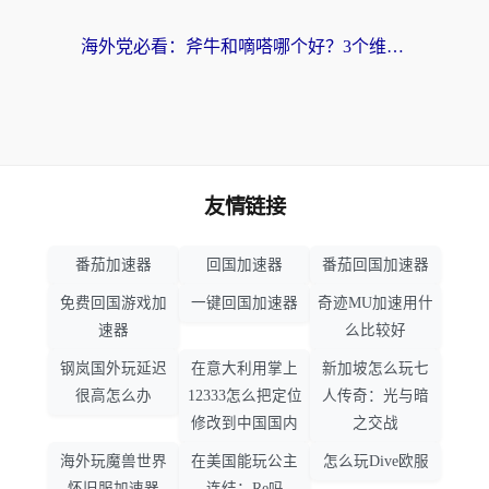
海外党必看：斧牛和嘀嗒哪个好？3个维度教你选对回国加速器
友情链接
番茄加速器
回国加速器
番茄回国加速器
免费回国游戏加
一键回国加速器
奇迹MU加速用什
速器
么比较好
钢岚国外玩延迟
在意大利用掌上
新加坡怎么玩七
很高怎么办
12333怎么把定位
人传奇：光与暗
修改到中国国内
之交战
海外玩魔兽世界
在美国能玩公主
怎么玩Dive欧服
怀旧服加速器
连结：Re吗