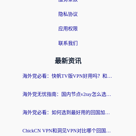
隐私协议
应用权限
联系我们
最新资讯
海外党必看：快帆TV版VPN好用吗？和快游VPN对比哪个回国效果更好？附实用避坑指南
海外党无忧指南：国内节点v2ray怎么选？一键回国VPN+多场景实测帮你避坑
海外党必看：如何选到最好用的回国加速器？从节点到售后的全维度指南
ChickCN VPN和洞见VPN对比哪个回国效果更好？海外党亲测3款加速器+避坑指南