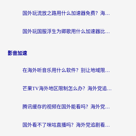
国外玩流放之路用什么加速器免费？海外党亲测有效的国服游戏加速指南
国外玩国服浮生为卿歌用什么加速器比较好？海外党亲测不踩坑指南
影音加速
在海外听音乐用什么软件？别让地域限制断了你的华语歌单
芒果TV海外地区限制怎么办？海外党追剧看片的实用加速器选择指南
腾讯缓存的视频在国外能看吗？海外党追剧看片的终极解决方案
国外看不了咪咕直播吗？海外党追剧看片的加速器选择指南