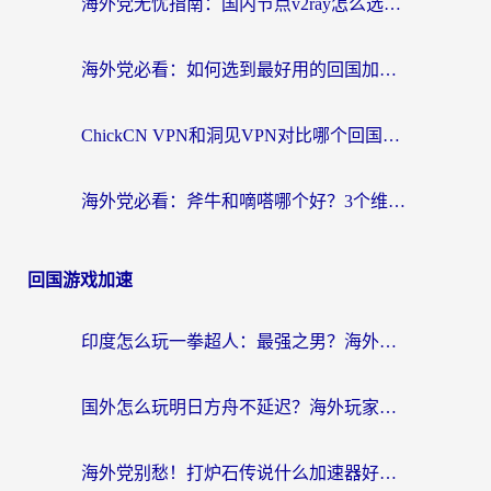
海外党无忧指南：国内节点v2ray怎么选？一键回国VPN+多场景实测帮你避坑
海外党必看：如何选到最好用的回国加速器？从节点到售后的全维度指南
ChickCN VPN和洞见VPN对比哪个回国效果更好？海外党亲测3款加速器+避坑指南
海外党必看：斧牛和嘀嗒哪个好？3个维度教你选对回国加速器
回国游戏加速
印度怎么玩一拳超人：最强之男？海外党国服游戏加速避坑指南
国外怎么玩明日方舟不延迟？海外玩家国服游戏加速终极指南（附DNF梦幻诛仙解决方案）
海外党别愁！打炉石传说什么加速器好用？3个实用技巧解决国服游戏卡顿