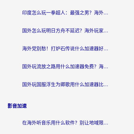
印度怎么玩一拳超人：最强之男？海外党国服游戏加速避坑指南
国外怎么玩明日方舟不延迟？海外玩家国服游戏加速终极指南（附DNF梦幻诛仙解决方案）
海外党别愁！打炉石传说什么加速器好用？3个实用技巧解决国服游戏卡顿
国外玩流放之路用什么加速器免费？海外党亲测有效的国服游戏加速指南
国外玩国服浮生为卿歌用什么加速器比较好？海外党亲测不踩坑指南
影音加速
在海外听音乐用什么软件？别让地域限制断了你的华语歌单