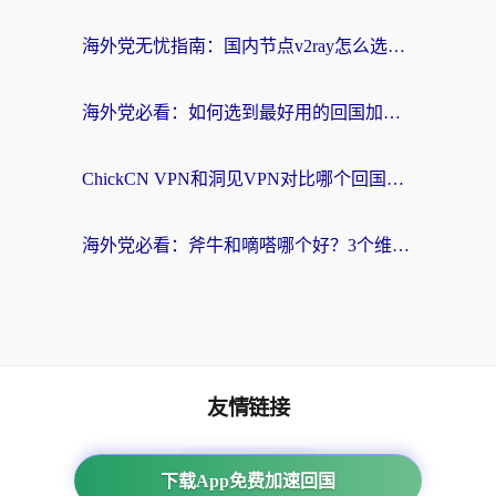
海外党无忧指南：国内节点v2ray怎么选？一键回国VPN+多场景实测帮你避坑
海外党必看：如何选到最好用的回国加速器？从节点到售后的全维度指南
ChickCN VPN和洞见VPN对比哪个回国效果更好？海外党亲测3款加速器+避坑指南
海外党必看：斧牛和嘀嗒哪个好？3个维度教你选对回国加速器
友情链接
番茄加速器
下载App免费加速回国