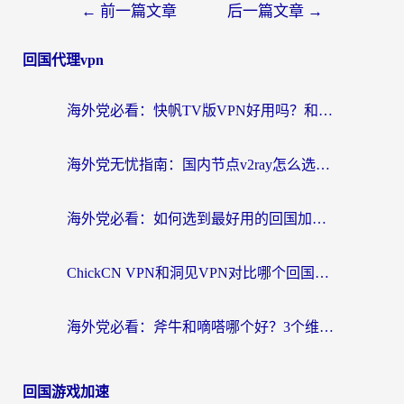
←
前一篇文章
后一篇文章
→
回国代理vpn
海外党必看：快帆TV版VPN好用吗？和快游VPN对比哪个回国效果更好？附实用避坑指南
海外党无忧指南：国内节点v2ray怎么选？一键回国VPN+多场景实测帮你避坑
海外党必看：如何选到最好用的回国加速器？从节点到售后的全维度指南
ChickCN VPN和洞见VPN对比哪个回国效果更好？海外党亲测3款加速器+避坑指南
海外党必看：斧牛和嘀嗒哪个好？3个维度教你选对回国加速器
回国游戏加速