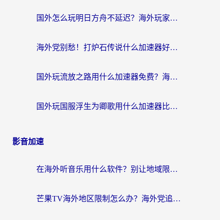
国外怎么玩明日方舟不延迟？海外玩家国服游戏加速终极指南（附DNF梦幻诛仙解决方案）
海外党别愁！打炉石传说什么加速器好用？3个实用技巧解决国服游戏卡顿
国外玩流放之路用什么加速器免费？海外党亲测有效的国服游戏加速指南
国外玩国服浮生为卿歌用什么加速器比较好？海外党亲测不踩坑指南
影音加速
在海外听音乐用什么软件？别让地域限制断了你的华语歌单
芒果TV海外地区限制怎么办？海外党追剧看片的实用加速器选择指南