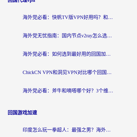
回国代理vpn
海外党必看：快帆TV版VPN好用吗？和快游VPN对比哪个回国效果更好？附实用避坑指南
海外党无忧指南：国内节点v2ray怎么选？一键回国VPN+多场景实测帮你避坑
海外党必看：如何选到最好用的回国加速器？从节点到售后的全维度指南
ChickCN VPN和洞见VPN对比哪个回国效果更好？海外党亲测3款加速器+避坑指南
海外党必看：斧牛和嘀嗒哪个好？3个维度教你选对回国加速器
回国游戏加速
印度怎么玩一拳超人：最强之男？海外党国服游戏加速避坑指南