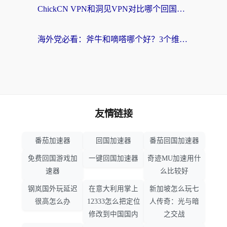
ChickCN VPN和洞见VPN对比哪个回国效果更好？海外党亲测3款加速器+避坑指南
海外党必看：斧牛和嘀嗒哪个好？3个维度教你选对回国加速器
友情链接
番茄加速器
回国加速器
番茄回国加速器
免费回国游戏加
一键回国加速器
奇迹MU加速用什
速器
么比较好
钢岚国外玩延迟
在意大利用掌上
新加坡怎么玩七
很高怎么办
12333怎么把定位
人传奇：光与暗
修改到中国国内
之交战