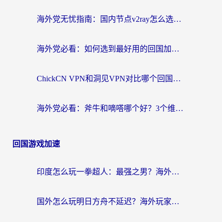
海外党无忧指南：国内节点v2ray怎么选？一键回国VPN+多场景实测帮你避坑
海外党必看：如何选到最好用的回国加速器？从节点到售后的全维度指南
ChickCN VPN和洞见VPN对比哪个回国效果更好？海外党亲测3款加速器+避坑指南
海外党必看：斧牛和嘀嗒哪个好？3个维度教你选对回国加速器
回国游戏加速
印度怎么玩一拳超人：最强之男？海外党国服游戏加速避坑指南
国外怎么玩明日方舟不延迟？海外玩家国服游戏加速终极指南（附DNF梦幻诛仙解决方案）