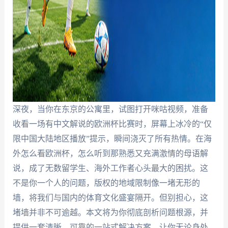
深夜，当你在东京的公寓里，试图打开咪咕视频，准备
收看一场有中文解说的欧洲杯比赛时，屏幕上冰冷的“仅
限中国大陆地区播放”提示，瞬间浇灭了所有热情。在海
外怎么看欧洲杯，怎么听到那熟悉又充满激情的母语解
说，成了无数留学生、海外工作者心头最大的困扰。这
不是你一个人的问题，版权的地域限制像一堵无形的
墙，将我们与国内的体育文化盛宴隔开。但别担心，这
堵墙并非不可逾越。本文将为你彻底剖析问题根源，并
提供一套清晰、可靠的一站式解决方案，让你无论身处