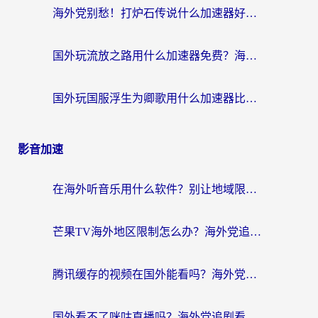
海外党别愁！打炉石传说什么加速器好用？3个实用技巧解决国服游戏卡顿
国外玩流放之路用什么加速器免费？海外党亲测有效的国服游戏加速指南
国外玩国服浮生为卿歌用什么加速器比较好？海外党亲测不踩坑指南
影音加速
在海外听音乐用什么软件？别让地域限制断了你的华语歌单
芒果TV海外地区限制怎么办？海外党追剧看片的实用加速器选择指南
腾讯缓存的视频在国外能看吗？海外党追剧看片的终极解决方案
国外看不了咪咕直播吗？海外党追剧看片的加速器选择指南