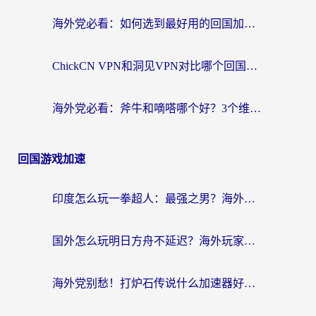
海外党必看：如何选到最好用的回国加速器？从节点到售后的全维度指南
ChickCN VPN和洞见VPN对比哪个回国效果更好？海外党亲测3款加速器+避坑指南
海外党必看：斧牛和嘀嗒哪个好？3个维度教你选对回国加速器
回国游戏加速
印度怎么玩一拳超人：最强之男？海外党国服游戏加速避坑指南
国外怎么玩明日方舟不延迟？海外玩家国服游戏加速终极指南（附DNF梦幻诛仙解决方案）
海外党别愁！打炉石传说什么加速器好用？3个实用技巧解决国服游戏卡顿