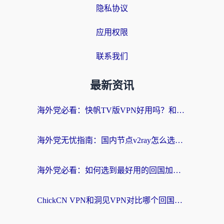
隐私协议
应用权限
联系我们
最新资讯
海外党必看：快帆TV版VPN好用吗？和快游VPN对比哪个回国效果更好？附实用避坑指南
海外党无忧指南：国内节点v2ray怎么选？一键回国VPN+多场景实测帮你避坑
海外党必看：如何选到最好用的回国加速器？从节点到售后的全维度指南
ChickCN VPN和洞见VPN对比哪个回国效果更好？海外党亲测3款加速器+避坑指南