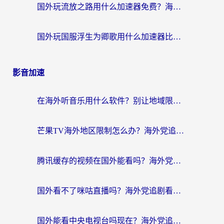
国外玩流放之路用什么加速器免费？海外党亲测有效的国服游戏加速指南
国外玩国服浮生为卿歌用什么加速器比较好？海外党亲测不踩坑指南
影音加速
在海外听音乐用什么软件？别让地域限制断了你的华语歌单
芒果TV海外地区限制怎么办？海外党追剧看片的实用加速器选择指南
腾讯缓存的视频在国外能看吗？海外党追剧看片的终极解决方案
国外看不了咪咕直播吗？海外党追剧看片的加速器选择指南
国外能看中央电视台吗现在？海外党追剧看央视的实用指南