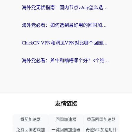
海外党无忧指南：国内节点v2ray怎么选？一键回国VPN+多场景实测帮你避坑
海外党必看：如何选到最好用的回国加速器？从节点到售后的全维度指南
ChickCN VPN和洞见VPN对比哪个回国效果更好？海外党亲测3款加速器+避坑指南
海外党必看：斧牛和嘀嗒哪个好？3个维度教你选对回国加速器
友情链接
番茄加速器
回国加速器
番茄回国加速器
免费回国游戏加
一键回国加速器
奇迹MU加速用什