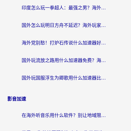
印度怎么玩一拳超人：最强之男？海外党国服游戏加速避坑指南
国外怎么玩明日方舟不延迟？海外玩家国服游戏加速终极指南（附DNF梦幻诛仙解决方案）
海外党别愁！打炉石传说什么加速器好用？3个实用技巧解决国服游戏卡顿
国外玩流放之路用什么加速器免费？海外党亲测有效的国服游戏加速指南
国外玩国服浮生为卿歌用什么加速器比较好？海外党亲测不踩坑指南
影音加速
在海外听音乐用什么软件？别让地域限制断了你的华语歌单