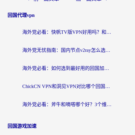
回国代理vpn
海外党必看：快帆TV版VPN好用吗？和快游VPN对比哪个回国效果更好？附实用避坑指南
海外党无忧指南：国内节点v2ray怎么选？一键回国VPN+多场景实测帮你避坑
海外党必看：如何选到最好用的回国加速器？从节点到售后的全维度指南
ChickCN VPN和洞见VPN对比哪个回国效果更好？海外党亲测3款加速器+避坑指南
海外党必看：斧牛和嘀嗒哪个好？3个维度教你选对回国加速器
回国游戏加速