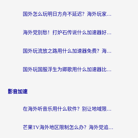
国外怎么玩明日方舟不延迟？海外玩家国服游戏加速终极指南（附DNF梦幻诛仙解决方案）
海外党别愁！打炉石传说什么加速器好用？3个实用技巧解决国服游戏卡顿
国外玩流放之路用什么加速器免费？海外党亲测有效的国服游戏加速指南
国外玩国服浮生为卿歌用什么加速器比较好？海外党亲测不踩坑指南
影音加速
在海外听音乐用什么软件？别让地域限制断了你的华语歌单
芒果TV海外地区限制怎么办？海外党追剧看片的实用加速器选择指南