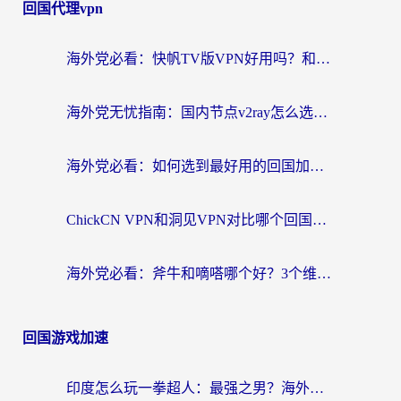
回国代理vpn
海外党必看：快帆TV版VPN好用吗？和快游VPN对比哪个回国效果更好？附实用避坑指南
海外党无忧指南：国内节点v2ray怎么选？一键回国VPN+多场景实测帮你避坑
海外党必看：如何选到最好用的回国加速器？从节点到售后的全维度指南
ChickCN VPN和洞见VPN对比哪个回国效果更好？海外党亲测3款加速器+避坑指南
海外党必看：斧牛和嘀嗒哪个好？3个维度教你选对回国加速器
回国游戏加速
印度怎么玩一拳超人：最强之男？海外党国服游戏加速避坑指南