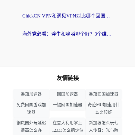
ChickCN VPN和洞见VPN对比哪个回国效果更好？海外党亲测3款加速器+避坑指南
海外党必看：斧牛和嘀嗒哪个好？3个维度教你选对回国加速器
友情链接
番茄加速器
回国加速器
番茄回国加速器
免费回国游戏加
一键回国加速器
奇迹MU加速用什
速器
么比较好
钢岚国外玩延迟
在意大利用掌上
新加坡怎么玩七
很高怎么办
12333怎么把定位
人传奇：光与暗