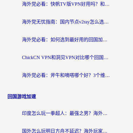
海外党必看：快帆TV版VPN好用吗？和快游VPN对比哪个回国效果更好？附实用避坑指南
海外党无忧指南：国内节点v2ray怎么选？一键回国VPN+多场景实测帮你避坑
海外党必看：如何选到最好用的回国加速器？从节点到售后的全维度指南
ChickCN VPN和洞见VPN对比哪个回国效果更好？海外党亲测3款加速器+避坑指南
海外党必看：斧牛和嘀嗒哪个好？3个维度教你选对回国加速器
回国游戏加速
印度怎么玩一拳超人：最强之男？海外党国服游戏加速避坑指南
国外怎么玩明日方舟不延迟？海外玩家国服游戏加速终极指南（附DNF梦幻诛仙解决方案）