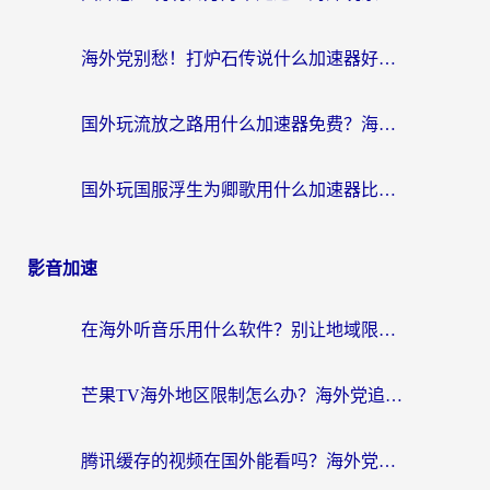
海外党别愁！打炉石传说什么加速器好用？3个实用技巧解决国服游戏卡顿
国外玩流放之路用什么加速器免费？海外党亲测有效的国服游戏加速指南
国外玩国服浮生为卿歌用什么加速器比较好？海外党亲测不踩坑指南
影音加速
在海外听音乐用什么软件？别让地域限制断了你的华语歌单
芒果TV海外地区限制怎么办？海外党追剧看片的实用加速器选择指南
腾讯缓存的视频在国外能看吗？海外党追剧看片的终极解决方案