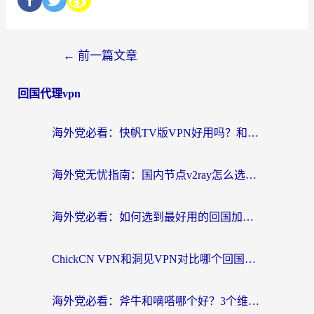
←
前一篇文章
回国代理vpn
海外党必看：快帆TV版VPN好用吗？和快游VPN对比哪个回国效果更好？附实用避坑指南
海外党无忧指南：国内节点v2ray怎么选？一键回国VPN+多场景实测帮你避坑
海外党必看：如何选到最好用的回国加速器？从节点到售后的全维度指南
ChickCN VPN和洞见VPN对比哪个回国效果更好？海外党亲测3款加速器+避坑指南
海外党必看：斧牛和嘀嗒哪个好？3个维度教你选对回国加速器