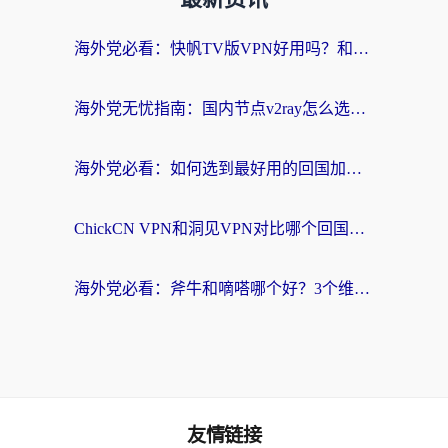
海外党必看：快帆TV版VPN好用吗？和快游VPN对比哪个回国效果更好？附实用避坑指南
海外党无忧指南：国内节点v2ray怎么选？一键回国VPN+多场景实测帮你避坑
海外党必看：如何选到最好用的回国加速器？从节点到售后的全维度指南
ChickCN VPN和洞见VPN对比哪个回国效果更好？海外党亲测3款加速器+避坑指南
海外党必看：斧牛和嘀嗒哪个好？3个维度教你选对回国加速器
友情链接