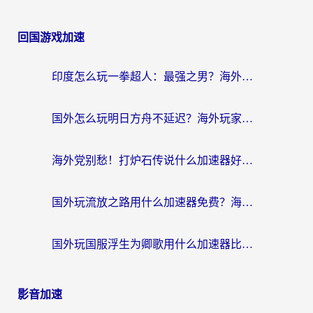
回国游戏加速
印度怎么玩一拳超人：最强之男？海外党国服游戏加速避坑指南
国外怎么玩明日方舟不延迟？海外玩家国服游戏加速终极指南（附DNF梦幻诛仙解决方案）
海外党别愁！打炉石传说什么加速器好用？3个实用技巧解决国服游戏卡顿
国外玩流放之路用什么加速器免费？海外党亲测有效的国服游戏加速指南
国外玩国服浮生为卿歌用什么加速器比较好？海外党亲测不踩坑指南
影音加速