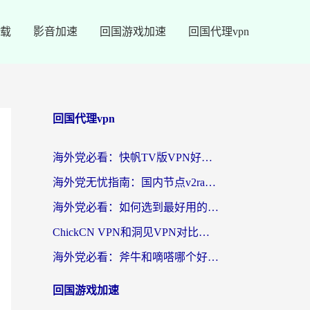
载
影音加速
回国游戏加速
回国代理vpn
回国代理vpn
海外党必看：快帆TV版VPN好用吗？和快游VPN对比哪个回国效果更好？附实用避坑指南
海外党无忧指南：国内节点v2ray怎么选？一键回国VPN+多场景实测帮你避坑
海外党必看：如何选到最好用的回国加速器？从节点到售后的全维度指南
ChickCN VPN和洞见VPN对比哪个回国效果更好？海外党亲测3款加速器+避坑指南
海外党必看：斧牛和嘀嗒哪个好？3个维度教你选对回国加速器
回国游戏加速