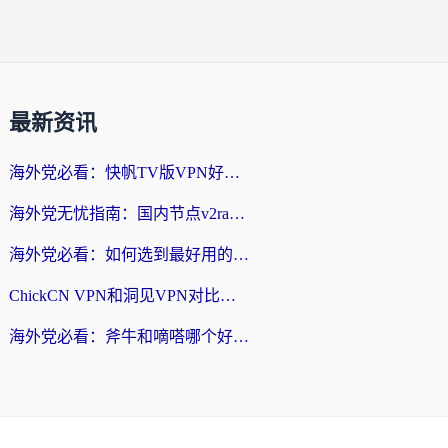
最新资讯
海外党必看：快帆TV版VPN好用吗？和快游VPN对比哪个回国效果更好？附实用避坑指南
海外党无忧指南：国内节点v2ray怎么选？一键回国VPN+多场景实测帮你避坑
海外党必看：如何选到最好用的回国加速器？从节点到售后的全维度指南
ChickCN VPN和洞见VPN对比哪个回国效果更好？海外党亲测3款加速器+避坑指南
海外党必看：斧牛和嘀嗒哪个好？3个维度教你选对回国加速器