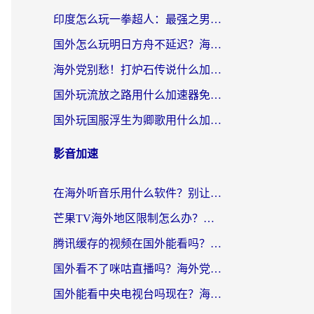
印度怎么玩一拳超人：最强之男？海外党国服游戏加速避坑指南
国外怎么玩明日方舟不延迟？海外玩家国服游戏加速终极指南（附DNF梦幻诛仙解决方案）
海外党别愁！打炉石传说什么加速器好用？3个实用技巧解决国服游戏卡顿
国外玩流放之路用什么加速器免费？海外党亲测有效的国服游戏加速指南
国外玩国服浮生为卿歌用什么加速器比较好？海外党亲测不踩坑指南
影音加速
在海外听音乐用什么软件？别让地域限制断了你的华语歌单
芒果TV海外地区限制怎么办？海外党追剧看片的实用加速器选择指南
腾讯缓存的视频在国外能看吗？海外党追剧看片的终极解决方案
国外看不了咪咕直播吗？海外党追剧看片的加速器选择指南
国外能看中央电视台吗现在？海外党追剧看央视的实用指南