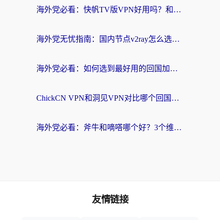
海外党必看：快帆TV版VPN好用吗？和快游VPN对比哪个回国效果更好？附实用避坑指南
海外党无忧指南：国内节点v2ray怎么选？一键回国VPN+多场景实测帮你避坑
海外党必看：如何选到最好用的回国加速器？从节点到售后的全维度指南
ChickCN VPN和洞见VPN对比哪个回国效果更好？海外党亲测3款加速器+避坑指南
海外党必看：斧牛和嘀嗒哪个好？3个维度教你选对回国加速器
友情链接