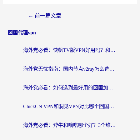
←
前一篇文章
回国代理vpn
海外党必看：快帆TV版VPN好用吗？和快游VPN对比哪个回国效果更好？附实用避坑指南
海外党无忧指南：国内节点v2ray怎么选？一键回国VPN+多场景实测帮你避坑
海外党必看：如何选到最好用的回国加速器？从节点到售后的全维度指南
ChickCN VPN和洞见VPN对比哪个回国效果更好？海外党亲测3款加速器+避坑指南
海外党必看：斧牛和嘀嗒哪个好？3个维度教你选对回国加速器