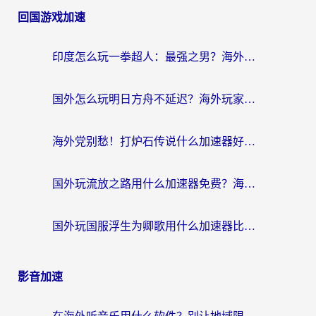
回国游戏加速
印度怎么玩一拳超人：最强之男？海外党国服游戏加速避坑指南
国外怎么玩明日方舟不延迟？海外玩家国服游戏加速终极指南（附DNF梦幻诛仙解决方案）
海外党别愁！打炉石传说什么加速器好用？3个实用技巧解决国服游戏卡顿
国外玩流放之路用什么加速器免费？海外党亲测有效的国服游戏加速指南
国外玩国服浮生为卿歌用什么加速器比较好？海外党亲测不踩坑指南
影音加速