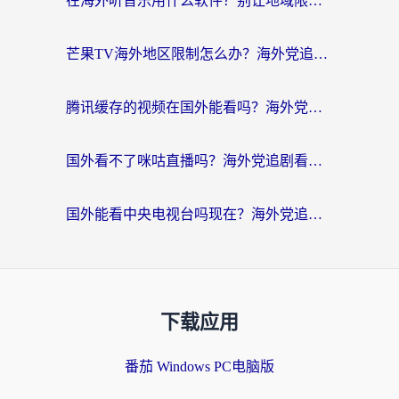
在海外听音乐用什么软件？别让地域限制断了你的华语歌单
芒果TV海外地区限制怎么办？海外党追剧看片的实用加速器选择指南
腾讯缓存的视频在国外能看吗？海外党追剧看片的终极解决方案
国外看不了咪咕直播吗？海外党追剧看片的加速器选择指南
国外能看中央电视台吗现在？海外党追剧看央视的实用指南
下载应用
番茄 Windows PC电脑版