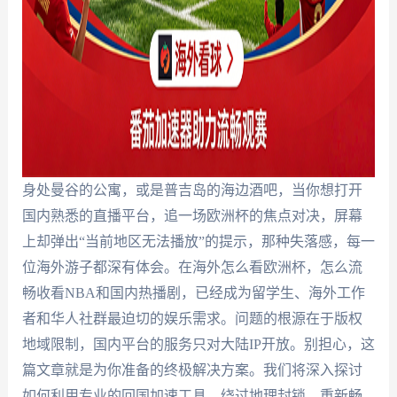
身处曼谷的公寓，或是普吉岛的海边酒吧，当你想打开
国内熟悉的直播平台，追一场欧洲杯的焦点对决，屏幕
上却弹出“当前地区无法播放”的提示，那种失落感，每一
位海外游子都深有体会。在海外怎么看欧洲杯，怎么流
畅收看NBA和国内热播剧，已经成为留学生、海外工作
者和华人社群最迫切的娱乐需求。问题的根源在于版权
地域限制，国内平台的服务只对大陆IP开放。别担心，这
篇文章就是为你准备的终极解决方案。我们将深入探讨
如何利用专业的回国加速工具，绕过地理封锁，重新畅