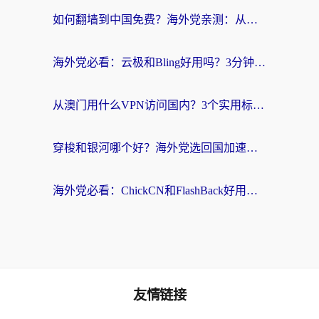
如何翻墙到中国免费？海外党亲测：从踩坑到选对加速器的全攻略
海外党必看：云极和Bling好用吗？3分钟教你选对回国加速器
从澳门用什么VPN访问国内？3个实用标准帮你避开坑，无缝刷剧听歌
穿梭和银河哪个好？海外党选回国加速器的避坑指南，附番茄加速器实测体验
海外党必看：ChickCN和FlashBack好用吗？3招教你选对回国加速器（附云极、HomeCN、斧牛vs艾果对比）
友情链接