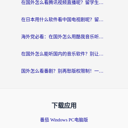
在国外怎么看腾讯视频直播呢？留学生亲测有效的回国加速指南
在日本用什么软件看中国电视剧呢？留学生亲测有效的回国加速方案
海外党必看：在国外怎么用酷我音乐听音乐？告别“地区不支持”的实用指南
在国外怎么能听国内的音乐软件？别让版权限制断了你的“中文歌单”
国外怎么看番剧？别再愁版权限制！一个工具解决所有回国追剧难题
下载应用
番茄 Windows PC电脑版