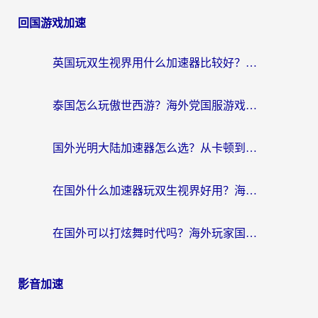
回国游戏加速
英国玩双生视界用什么加速器比较好？海外党亲测有效的国服游戏加速方案
泰国怎么玩傲世西游？海外党国服游戏加速终极攻略（附光明大陆量子特攻实测）
国外光明大陆加速器怎么选？从卡顿到丝滑的终极指南（含德国玩走开外星人墨西哥玩俄罗斯方块技巧）
在国外什么加速器玩双生视界好用？海外党亲测不踩坑的终极指南
在国外可以打炫舞时代吗？海外玩家国服游戏加速全攻略（附实测推荐）
影音加速