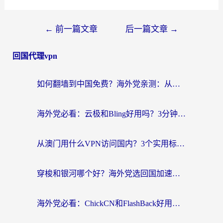
←
前一篇文章
后一篇文章
→
回国代理vpn
如何翻墙到中国免费？海外党亲测：从踩坑到选对加速器的全攻略
海外党必看：云极和Bling好用吗？3分钟教你选对回国加速器
从澳门用什么VPN访问国内？3个实用标准帮你避开坑，无缝刷剧听歌
穿梭和银河哪个好？海外党选回国加速器的避坑指南，附番茄加速器实测体验
海外党必看：ChickCN和FlashBack好用吗？3招教你选对回国加速器（附云极、HomeCN、斧牛vs艾果对比）