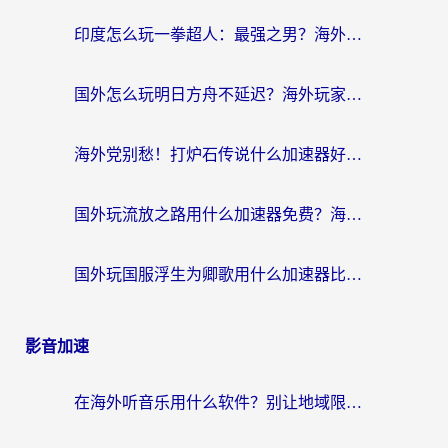
印度怎么玩一拳超人：最强之男？海外党国服游戏加速避坑指南
国外怎么玩明日方舟不延迟？海外玩家国服游戏加速终极指南（附DNF梦幻诛仙解决方案）
海外党别愁！打炉石传说什么加速器好用？3个实用技巧解决国服游戏卡顿
国外玩流放之路用什么加速器免费？海外党亲测有效的国服游戏加速指南
国外玩国服浮生为卿歌用什么加速器比较好？海外党亲测不踩坑指南
影音加速
在海外听音乐用什么软件？别让地域限制断了你的华语歌单