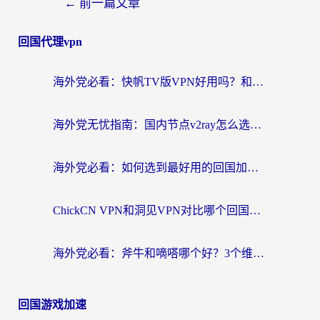
←
前一篇文章
回国代理vpn
海外党必看：快帆TV版VPN好用吗？和快游VPN对比哪个回国效果更好？附实用避坑指南
海外党无忧指南：国内节点v2ray怎么选？一键回国VPN+多场景实测帮你避坑
海外党必看：如何选到最好用的回国加速器？从节点到售后的全维度指南
ChickCN VPN和洞见VPN对比哪个回国效果更好？海外党亲测3款加速器+避坑指南
海外党必看：斧牛和嘀嗒哪个好？3个维度教你选对回国加速器
回国游戏加速