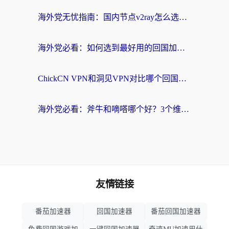
海外党无忧指南：国内节点v2ray怎么选？一键回国VPN+多场景实测帮你避坑
海外党必看：如何选到最好用的回国加速器？从节点到售后的全维度指南
ChickCN VPN和洞见VPN对比哪个回国效果更好？海外党亲测3款加速器+避坑指南
海外党必看：斧牛和嘀嗒哪个好？3个维度教你选对回国加速器
友情链接
番茄加速器
回国加速器
番茄回国加速器