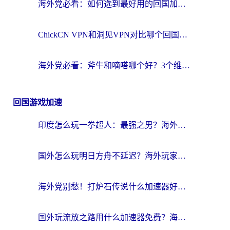
海外党必看：如何选到最好用的回国加速器？从节点到售后的全维度指南
ChickCN VPN和洞见VPN对比哪个回国效果更好？海外党亲测3款加速器+避坑指南
海外党必看：斧牛和嘀嗒哪个好？3个维度教你选对回国加速器
回国游戏加速
印度怎么玩一拳超人：最强之男？海外党国服游戏加速避坑指南
国外怎么玩明日方舟不延迟？海外玩家国服游戏加速终极指南（附DNF梦幻诛仙解决方案）
海外党别愁！打炉石传说什么加速器好用？3个实用技巧解决国服游戏卡顿
国外玩流放之路用什么加速器免费？海外党亲测有效的国服游戏加速指南