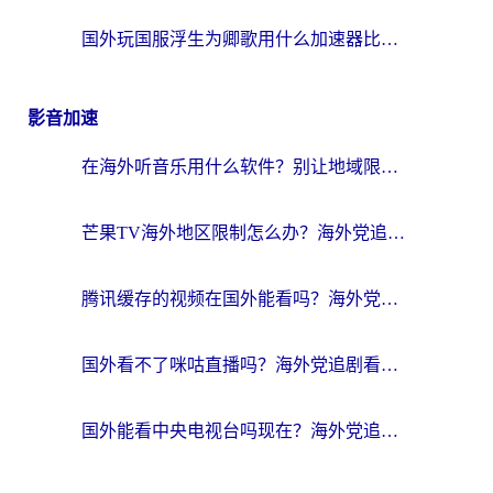
国外玩国服浮生为卿歌用什么加速器比较好？海外党亲测不踩坑指南
影音加速
在海外听音乐用什么软件？别让地域限制断了你的华语歌单
芒果TV海外地区限制怎么办？海外党追剧看片的实用加速器选择指南
腾讯缓存的视频在国外能看吗？海外党追剧看片的终极解决方案
国外看不了咪咕直播吗？海外党追剧看片的加速器选择指南
国外能看中央电视台吗现在？海外党追剧看央视的实用指南