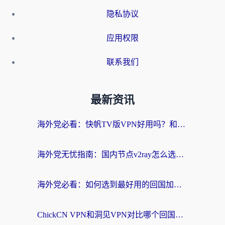
隐私协议
应用权限
联系我们
最新资讯
海外党必看：快帆TV版VPN好用吗？和快游VPN对比哪个回国效果更好？附实用避坑指南
海外党无忧指南：国内节点v2ray怎么选？一键回国VPN+多场景实测帮你避坑
海外党必看：如何选到最好用的回国加速器？从节点到售后的全维度指南
ChickCN VPN和洞见VPN对比哪个回国效果更好？海外党亲测3款加速器+避坑指南