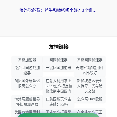
海外党必看：斧牛和嘀嗒哪个好？3个维度教你选对回国加速器
友情链接
番茄加速器
回国加速器
番茄回国加速器
免费回国游戏加
一键回国加速器
奇迹MU加速用什
速器
么比较好
钢岚国外玩延迟
在意大利用掌上
新加坡怎么玩七
很高怎么办
12333怎么把定位
人传奇：光与暗
修改到中国国内
之交战
海外玩魔兽世界
在美国能玩公主
怎么玩Dive欧服
怀旧服加速器
连结：Re吗
优酷有地区限制
国外怎么打反恐
在南非怎么玩王