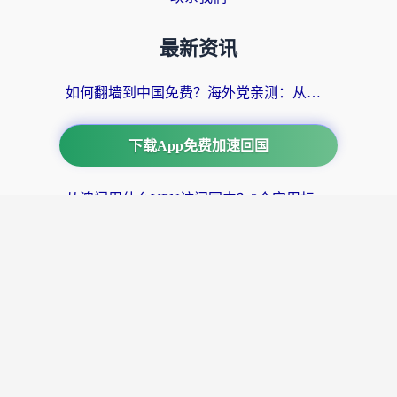
最新资讯
如何翻墙到中国免费？海外党亲测：从踩坑到选对加速器的全攻略
海外党必看：云极和Bling好用吗？3分钟教你选对回国加速器
下载App免费加速回国
从澳门用什么VPN访问国内？3个实用标准帮你避开坑，无缝刷剧听歌
穿梭和银河哪个好？海外党选回国加速器的避坑指南，附番茄加速器实测体验
海外党必看：ChickCN和FlashBack好用吗？3招教你选对回国加速器（附云极、HomeCN、斧牛vs艾果对比）