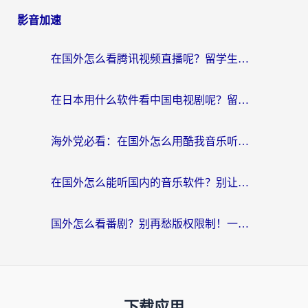
影音加速
在国外怎么看腾讯视频直播呢？留学生亲测有效的回国加速指南
在日本用什么软件看中国电视剧呢？留学生亲测有效的回国加速方案
海外党必看：在国外怎么用酷我音乐听音乐？告别“地区不支持”的实用指南
在国外怎么能听国内的音乐软件？别让版权限制断了你的“中文歌单”
国外怎么看番剧？别再愁版权限制！一个工具解决所有回国追剧难题
下载应用