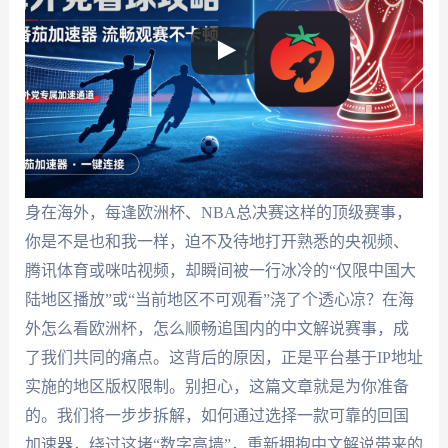
身在海外，每逢欧洲杯、NBA总决赛这样的顶级赛事，
你是不是也和我一样，迫不及待地打开熟悉的央视频、
腾讯体育或咪咕视频，却瞬间被一行冰冷的“仅限中国大
陆地区播放”或“当前地区不可观看”浇了个透心凉？在海
外怎么看欧洲杯，怎么顺畅追国内的中文解说赛事，成
了我们共同的痛点。这背后的原因，正是平台基于IP地址
实施的地区版权限制。别担心，这篇文章就是为你准备
的。我们将一步步拆解，如何通过选择一款可靠的回国
加速器，绕过这堵“数字高墙”，重新拥抱中文解说带来的