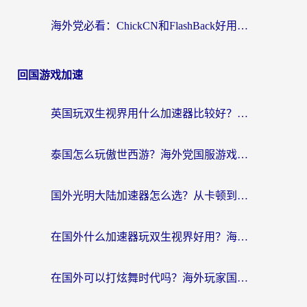
海外党必看：ChickCN和FlashBack好用吗？3招教你选对回国加速器（附云极、HomeCN、斧牛vs艾果对比）
回国游戏加速
英国玩双生视界用什么加速器比较好？海外党亲测有效的国服游戏加速方案
泰国怎么玩傲世西游？海外党国服游戏加速终极攻略（附光明大陆量子特攻实测）
国外光明大陆加速器怎么选？从卡顿到丝滑的终极指南（含德国玩走开外星人墨西哥玩俄罗斯方块技巧）
在国外什么加速器玩双生视界好用？海外党亲测不踩坑的终极指南
在国外可以打炫舞时代吗？海外玩家国服游戏加速全攻略（附实测推荐）