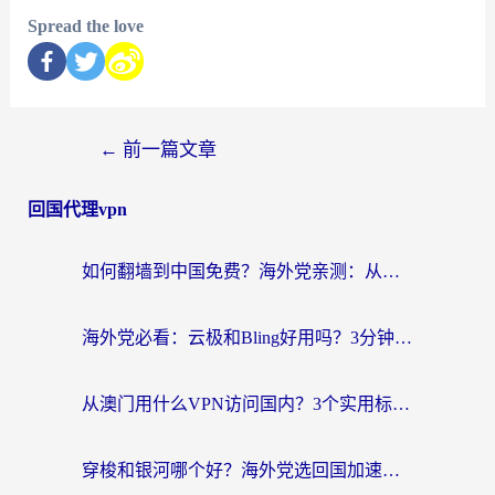
Spread the love
←
前一篇文章
回国代理vpn
如何翻墙到中国免费？海外党亲测：从踩坑到选对加速器的全攻略
海外党必看：云极和Bling好用吗？3分钟教你选对回国加速器
从澳门用什么VPN访问国内？3个实用标准帮你避开坑，无缝刷剧听歌
穿梭和银河哪个好？海外党选回国加速器的避坑指南，附番茄加速器实测体验