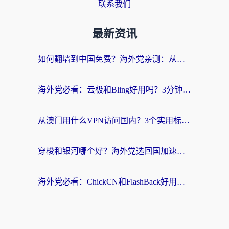
联系我们
最新资讯
如何翻墙到中国免费？海外党亲测：从踩坑到选对加速器的全攻略
海外党必看：云极和Bling好用吗？3分钟教你选对回国加速器
从澳门用什么VPN访问国内？3个实用标准帮你避开坑，无缝刷剧听歌
穿梭和银河哪个好？海外党选回国加速器的避坑指南，附番茄加速器实测体验
海外党必看：ChickCN和FlashBack好用吗？3招教你选对回国加速器（附云极、HomeCN、斧牛vs艾果对比）