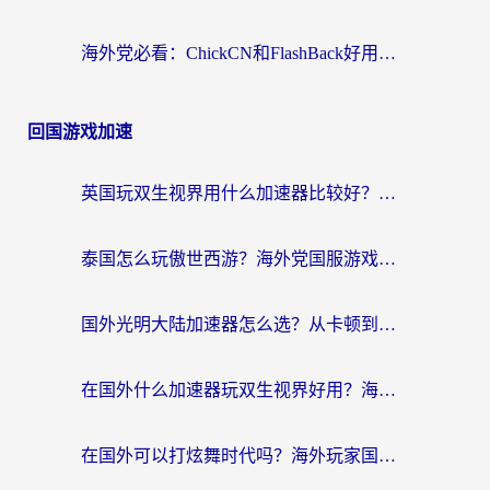
海外党必看：ChickCN和FlashBack好用吗？3招教你选对回国加速器（附云极、HomeCN、斧牛vs艾果对比）
回国游戏加速
英国玩双生视界用什么加速器比较好？海外党亲测有效的国服游戏加速方案
泰国怎么玩傲世西游？海外党国服游戏加速终极攻略（附光明大陆量子特攻实测）
国外光明大陆加速器怎么选？从卡顿到丝滑的终极指南（含德国玩走开外星人墨西哥玩俄罗斯方块技巧）
在国外什么加速器玩双生视界好用？海外党亲测不踩坑的终极指南
在国外可以打炫舞时代吗？海外玩家国服游戏加速全攻略（附实测推荐）