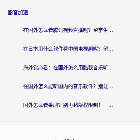
影音加速
在国外怎么看腾讯视频直播呢？留学生亲测有效的回国加速指南
在日本用什么软件看中国电视剧呢？留学生亲测有效的回国加速方案
海外党必看：在国外怎么用酷我音乐听音乐？告别“地区不支持”的实用指南
在国外怎么能听国内的音乐软件？别让版权限制断了你的“中文歌单”
国外怎么看番剧？别再愁版权限制！一个工具解决所有回国追剧难题