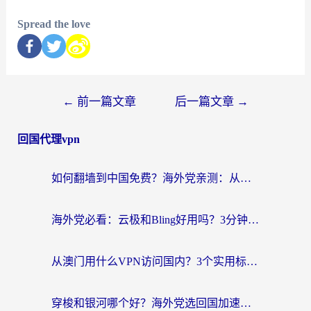
Spread the love
←
前一篇文章
后一篇文章
→
回国代理vpn
如何翻墙到中国免费？海外党亲测：从踩坑到选对加速器的全攻略
海外党必看：云极和Bling好用吗？3分钟教你选对回国加速器
从澳门用什么VPN访问国内？3个实用标准帮你避开坑，无缝刷剧听歌
穿梭和银河哪个好？海外党选回国加速器的避坑指南，附番茄加速器实测体验