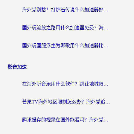
海外党别愁！打炉石传说什么加速器好用？3个实用技巧解决国服游戏卡顿
国外玩流放之路用什么加速器免费？海外党亲测有效的国服游戏加速指南
国外玩国服浮生为卿歌用什么加速器比较好？海外党亲测不踩坑指南
影音加速
在海外听音乐用什么软件？别让地域限制断了你的华语歌单
芒果TV海外地区限制怎么办？海外党追剧看片的实用加速器选择指南
腾讯缓存的视频在国外能看吗？海外党追剧看片的终极解决方案