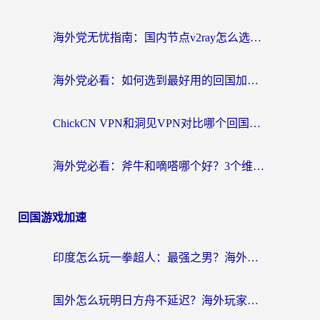
海外党无忧指南：国内节点v2ray怎么选？一键回国VPN+多场景实测帮你避坑
海外党必看：如何选到最好用的回国加速器？从节点到售后的全维度指南
ChickCN VPN和洞见VPN对比哪个回国效果更好？海外党亲测3款加速器+避坑指南
海外党必看：斧牛和嘀嗒哪个好？3个维度教你选对回国加速器
回国游戏加速
印度怎么玩一拳超人：最强之男？海外党国服游戏加速避坑指南
国外怎么玩明日方舟不延迟？海外玩家国服游戏加速终极指南（附DNF梦幻诛仙解决方案）