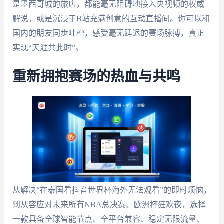
是墨西哥城的旅店，都能毫无阻碍地接入央视频的权威
解说，或是沉浸于B站充满创意的互动直播间。你可以和
国内的朋友同步吐槽，感受毫无延迟的赛场脉搏，真正
实现“天涯共此时”。
重新拥抱赛场的热血与共鸣
从解决“在泰国看抖音世界杯海外无法观看”的即时烦恼，
到从容应对未来所有NBA总决赛、欧洲杯狂欢夜，选择
一款具备全球智能节点、全平台兼容、稳定无限流量、