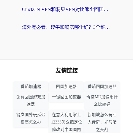
ChickCN VPN和洞见VPN对比哪个回国效果更好？海外党亲测3款加速器+避坑指南
海外党必看：斧牛和嘀嗒哪个好？3个维度教你选对回国加速器
友情链接
番茄加速器
回国加速器
番茄回国加速器
免费回国游戏加
一键回国加速器
奇迹MU加速用什
速器
么比较好
钢岚国外玩延迟
在意大利用掌上
新加坡怎么玩七
很高怎么办
12333怎么把定位
人传奇：光与暗
修改到中国国内
之交战