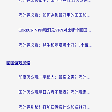
海外党无忧指南：国内节点v2ray怎么选？一键回国VPN+多场景实测帮你避坑
海外党必看：如何选到最好用的回国加速器？从节点到售后的全维度指南
ChickCN VPN和洞见VPN对比哪个回国效果更好？海外党亲测3款加速器+避坑指南
海外党必看：斧牛和嘀嗒哪个好？3个维度教你选对回国加速器
回国游戏加速
印度怎么玩一拳超人：最强之男？海外党国服游戏加速避坑指南
国外怎么玩明日方舟不延迟？海外玩家国服游戏加速终极指南（附DNF梦幻诛仙解决方案）
海外党别愁！打炉石传说什么加速器好用？3个实用技巧解决国服游戏卡顿