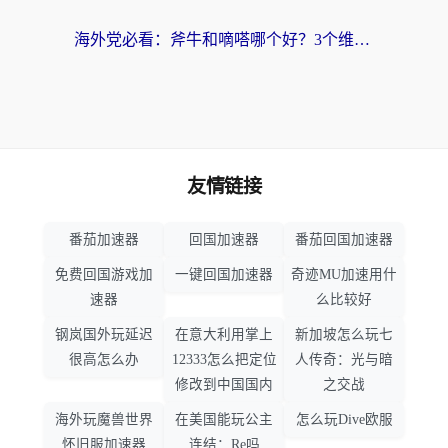
海外党必看：斧牛和嘀嗒哪个好？3个维度教你选对回国加速器
友情链接
番茄加速器
回国加速器
番茄回国加速器
免费回国游戏加
一键回国加速器
奇迹MU加速用什
速器
么比较好
钢岚国外玩延迟
在意大利用掌上
新加坡怎么玩七
很高怎么办
12333怎么把定位
人传奇：光与暗
修改到中国国内
之交战
海外玩魔兽世界
在美国能玩公主
怎么玩Dive欧服
怀旧服加速器
连结：Re吗