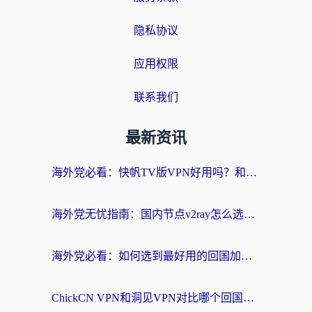
隐私协议
应用权限
联系我们
最新资讯
海外党必看：快帆TV版VPN好用吗？和快游VPN对比哪个回国效果更好？附实用避坑指南
海外党无忧指南：国内节点v2ray怎么选？一键回国VPN+多场景实测帮你避坑
海外党必看：如何选到最好用的回国加速器？从节点到售后的全维度指南
ChickCN VPN和洞见VPN对比哪个回国效果更好？海外党亲测3款加速器+避坑指南