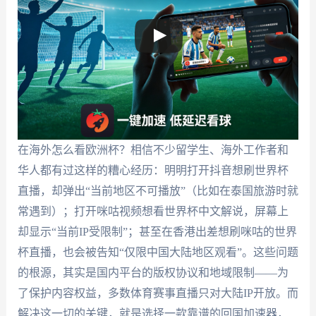
在海外怎么看欧洲杯？相信不少留学生、海外工作者和
华人都有过这样的糟心经历：明明打开抖音想刷世界杯
直播，却弹出“当前地区不可播放”（比如在泰国旅游时就
常遇到）；打开咪咕视频想看世界杯中文解说，屏幕上
却显示“当前IP受限制”；甚至在香港出差想刷咪咕的世界
杯直播，也会被告知“仅限中国大陆地区观看”。这些问题
的根源，其实是国内平台的版权协议和地域限制——为
了保护内容权益，多数体育赛事直播只对大陆IP开放。而
解决这一切的关键，就是选择一款靠谱的回国加速器，