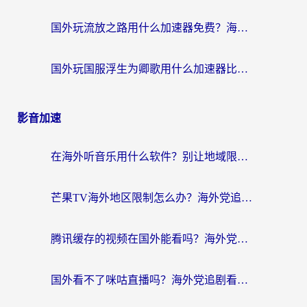
国外玩流放之路用什么加速器免费？海外党亲测有效的国服游戏加速指南
国外玩国服浮生为卿歌用什么加速器比较好？海外党亲测不踩坑指南
影音加速
在海外听音乐用什么软件？别让地域限制断了你的华语歌单
芒果TV海外地区限制怎么办？海外党追剧看片的实用加速器选择指南
腾讯缓存的视频在国外能看吗？海外党追剧看片的终极解决方案
国外看不了咪咕直播吗？海外党追剧看片的加速器选择指南