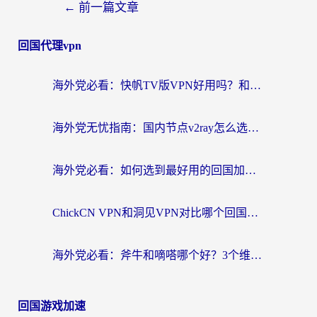
←
前一篇文章
回国代理vpn
海外党必看：快帆TV版VPN好用吗？和快游VPN对比哪个回国效果更好？附实用避坑指南
海外党无忧指南：国内节点v2ray怎么选？一键回国VPN+多场景实测帮你避坑
海外党必看：如何选到最好用的回国加速器？从节点到售后的全维度指南
ChickCN VPN和洞见VPN对比哪个回国效果更好？海外党亲测3款加速器+避坑指南
海外党必看：斧牛和嘀嗒哪个好？3个维度教你选对回国加速器
回国游戏加速