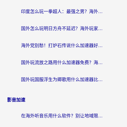
印度怎么玩一拳超人：最强之男？海外党国服游戏加速避坑指南
国外怎么玩明日方舟不延迟？海外玩家国服游戏加速终极指南（附DNF梦幻诛仙解决方案）
海外党别愁！打炉石传说什么加速器好用？3个实用技巧解决国服游戏卡顿
国外玩流放之路用什么加速器免费？海外党亲测有效的国服游戏加速指南
国外玩国服浮生为卿歌用什么加速器比较好？海外党亲测不踩坑指南
影音加速
在海外听音乐用什么软件？别让地域限制断了你的华语歌单