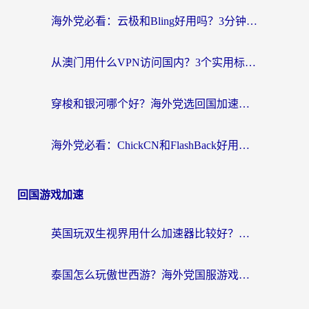
海外党必看：云极和Bling好用吗？3分钟教你选对回国加速器
从澳门用什么VPN访问国内？3个实用标准帮你避开坑，无缝刷剧听歌
穿梭和银河哪个好？海外党选回国加速器的避坑指南，附番茄加速器实测体验
海外党必看：ChickCN和FlashBack好用吗？3招教你选对回国加速器（附云极、HomeCN、斧牛vs艾果对比）
回国游戏加速
英国玩双生视界用什么加速器比较好？海外党亲测有效的国服游戏加速方案
泰国怎么玩傲世西游？海外党国服游戏加速终极攻略（附光明大陆量子特攻实测）