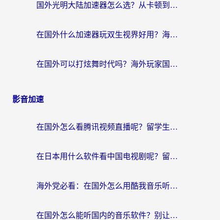
国外光明大陆加速器怎么选？从卡顿到丝滑的终极指南（含德国玩走开外星人墨西哥玩俄罗斯方块技巧）
在国外什么加速器玩双生视界好用？海外党亲测不踩坑的终极指南
在国外可以打炫舞时代吗？海外玩家国服游戏加速全攻略（附实测推荐）
影音加速
在国外怎么看腾讯视频直播呢？留学生亲测有效的回国加速指南
在日本用什么软件看中国电视剧呢？留学生亲测有效的回国加速方案
海外党必看：在国外怎么用酷我音乐听音乐？告别“地区不支持”的实用指南
在国外怎么能听国内的音乐软件？别让版权限制断了你的“中文歌单”