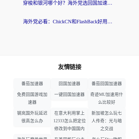
穿梭和银河哪个好？海外党选回国加速器的避坑指南，附番茄加速器实测体验
海外党必看：ChickCN和FlashBack好用吗？3招教你选对回国加速器（附云极、HomeCN、斧牛vs艾果对比）
友情链接
番茄加速器
回国加速器
番茄回国加速器
免费回国游戏加
一键回国加速器
奇迹MU加速用什
速器
么比较好
钢岚国外玩延迟
在意大利用掌上
新加坡怎么玩七
很高怎么办
12333怎么把定位
人传奇：光与暗
修改到中国国内
之交战