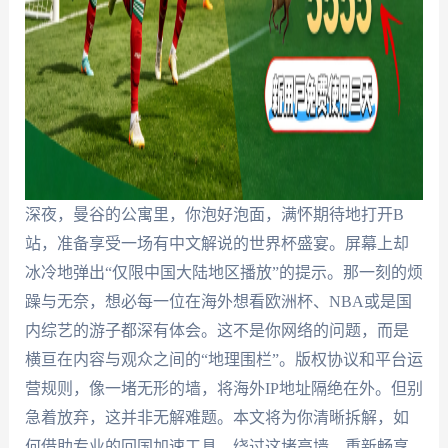
深夜，曼谷的公寓里，你泡好泡面，满怀期待地打开B
站，准备享受一场有中文解说的世界杯盛宴。屏幕上却
冰冷地弹出“仅限中国大陆地区播放”的提示。那一刻的烦
躁与无奈，想必每一位在海外想看欧洲杯、NBA或是国
内综艺的游子都深有体会。这不是你网络的问题，而是
横亘在内容与观众之间的“地理围栏”。版权协议和平台运
营规则，像一堵无形的墙，将海外IP地址隔绝在外。但别
急着放弃，这并非无解难题。本文将为你清晰拆解，如
何借助专业的回国加速工具，绕过这堵高墙，重新畅享