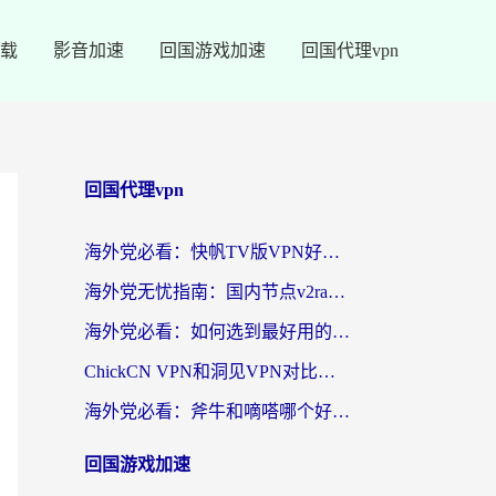
载
影音加速
回国游戏加速
回国代理vpn
回国代理vpn
海外党必看：快帆TV版VPN好用吗？和快游VPN对比哪个回国效果更好？附实用避坑指南
海外党无忧指南：国内节点v2ray怎么选？一键回国VPN+多场景实测帮你避坑
海外党必看：如何选到最好用的回国加速器？从节点到售后的全维度指南
ChickCN VPN和洞见VPN对比哪个回国效果更好？海外党亲测3款加速器+避坑指南
海外党必看：斧牛和嘀嗒哪个好？3个维度教你选对回国加速器
回国游戏加速