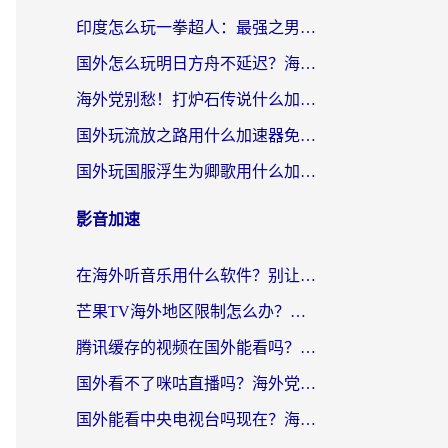
印度怎么玩一拳超人：最强之男？海外党国服游戏加速避坑指南
国外怎么玩明日方舟不延迟？海外玩家国服游戏加速终极指南（附DNF梦幻诛仙解决方案）
海外党别愁！打炉石传说什么加速器好用？3个实用技巧解决国服游戏卡顿
国外玩流放之路用什么加速器免费？海外党亲测有效的国服游戏加速指南
国外玩国服浮生为卿歌用什么加速器比较好？海外党亲测不踩坑指南
影音加速
在海外听音乐用什么软件？别让地域限制断了你的华语歌单
芒果TV海外地区限制怎么办？海外党追剧看片的实用加速器选择指南
腾讯缓存的视频在国外能看吗？海外党追剧看片的终极解决方案
国外看不了咪咕直播吗？海外党追剧看片的加速器选择指南
国外能看中央电视台吗现在？海外党追剧看央视的实用指南