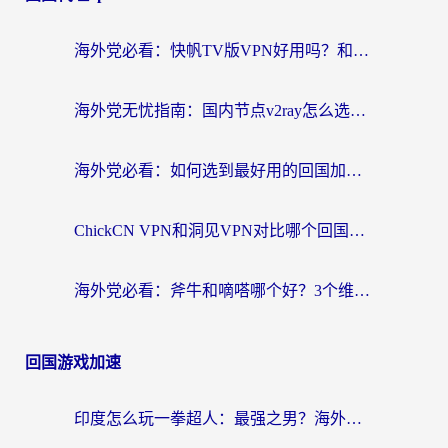
海外党必看：快帆TV版VPN好用吗？和快游VPN对比哪个回国效果更好？附实用避坑指南
海外党无忧指南：国内节点v2ray怎么选？一键回国VPN+多场景实测帮你避坑
海外党必看：如何选到最好用的回国加速器？从节点到售后的全维度指南
ChickCN VPN和洞见VPN对比哪个回国效果更好？海外党亲测3款加速器+避坑指南
海外党必看：斧牛和嘀嗒哪个好？3个维度教你选对回国加速器
回国游戏加速
印度怎么玩一拳超人：最强之男？海外党国服游戏加速避坑指南