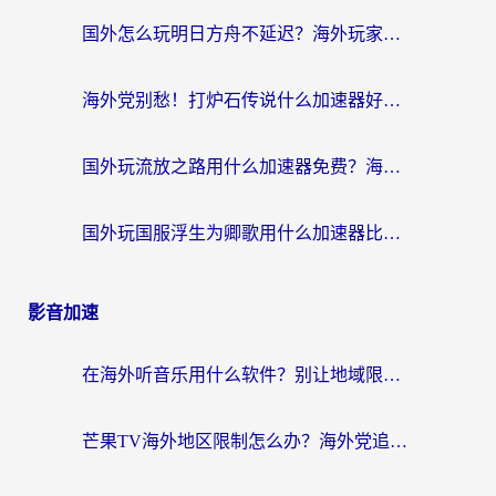
国外怎么玩明日方舟不延迟？海外玩家国服游戏加速终极指南（附DNF梦幻诛仙解决方案）
海外党别愁！打炉石传说什么加速器好用？3个实用技巧解决国服游戏卡顿
国外玩流放之路用什么加速器免费？海外党亲测有效的国服游戏加速指南
国外玩国服浮生为卿歌用什么加速器比较好？海外党亲测不踩坑指南
影音加速
在海外听音乐用什么软件？别让地域限制断了你的华语歌单
芒果TV海外地区限制怎么办？海外党追剧看片的实用加速器选择指南