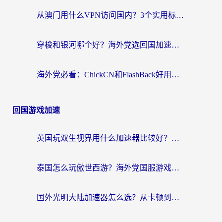
从澳门用什么VPN访问国内？3个实用标准帮你避开坑，无缝刷剧听歌
穿梭和银河哪个好？海外党选回国加速器的避坑指南，附番茄加速器实测体验
海外党必看：ChickCN和FlashBack好用吗？3招教你选对回国加速器（附云极、HomeCN、斧牛vs艾果对比）
回国游戏加速
英国玩双生视界用什么加速器比较好？海外党亲测有效的国服游戏加速方案
泰国怎么玩傲世西游？海外党国服游戏加速终极攻略（附光明大陆量子特攻实测）
国外光明大陆加速器怎么选？从卡顿到丝滑的终极指南（含德国玩走开外星人墨西哥玩俄罗斯方块技巧）