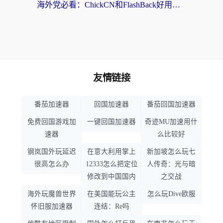
海外党必看：ChickCN和FlashBack好用吗？3招教你选对回国加速器（附云极、HomeCN、斧牛vs艾果对比）
友情链接
番茄加速器
回国加速器
番茄回国加速器
免费回国游戏加
一键回国加速器
奇迹MU加速用什
速器
么比较好
钢岚国外玩延迟
在意大利用掌上
新加坡怎么玩七
很高怎么办
12333怎么把定位
人传奇：光与暗
修改到中国国内
之交战
海外玩魔兽世界
在美国能玩公主
怎么玩Dive欧服
怀旧服加速器
连结：Re吗