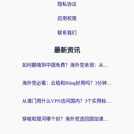
隐私协议
应用权限
联系我们
最新资讯
如何翻墙到中国免费？海外党亲测：从踩坑到选对加速器的全攻略
海外党必看：云极和Bling好用吗？3分钟教你选对回国加速器
从澳门用什么VPN访问国内？3个实用标准帮你避开坑，无缝刷剧听歌
穿梭和银河哪个好？海外党选回国加速器的避坑指南，附番茄加速器实测体验