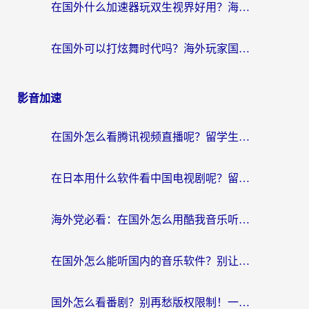
在国外什么加速器玩双生视界好用？海外党亲测不踩坑的终极指南
在国外可以打炫舞时代吗？海外玩家国服游戏加速全攻略（附实测推荐）
影音加速
在国外怎么看腾讯视频直播呢？留学生亲测有效的回国加速指南
在日本用什么软件看中国电视剧呢？留学生亲测有效的回国加速方案
海外党必看：在国外怎么用酷我音乐听音乐？告别“地区不支持”的实用指南
在国外怎么能听国内的音乐软件？别让版权限制断了你的“中文歌单”
国外怎么看番剧？别再愁版权限制！一个工具解决所有回国追剧难题