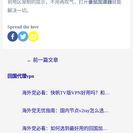
到地区限制的提示，不用再叹气，打开
番茄加速器
就能
解决一切。
Spread the love
←
前一篇文章
回国代理vpn
海外党必看：快帆TV版VPN好用吗？和快游VPN对比哪个回国效果更好？附实用避坑指南
海外党无忧指南：国内节点v2ray怎么选？一键回国VPN+多场景实测帮你避坑
海外党必看：如何选到最好用的回国加速器？从节点到售后的全维度指南