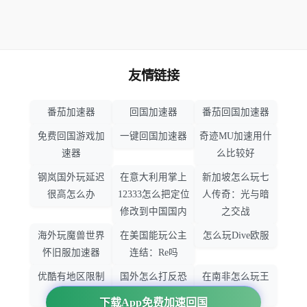
友情链接
番茄加速器
回国加速器
番茄回国加速器
免费回国游戏加
一键回国加速器
奇迹MU加速用什
速器
么比较好
钢岚国外玩延迟
在意大利用掌上
新加坡怎么玩七
很高怎么办
12333怎么把定位
人传奇：光与暗
修改到中国国内
之交战
海外玩魔兽世界
在美国能玩公主
怎么玩Dive欧服
怀旧服加速器
连结：Re吗
优酷有地区限制
国外怎么打反恐
在南非怎么玩王
吗
精英：全球攻势
者荣耀
下载App免费加速回国