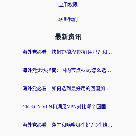
应用权限
联系我们
最新资讯
海外党必看：快帆TV版VPN好用吗？和快游VPN对比哪个回国效果更好？附实用避坑指南
海外党无忧指南：国内节点v2ray怎么选？一键回国VPN+多场景实测帮你避坑
海外党必看：如何选到最好用的回国加速器？从节点到售后的全维度指南
ChickCN VPN和洞见VPN对比哪个回国效果更好？海外党亲测3款加速器+避坑指南
海外党必看：斧牛和嘀嗒哪个好？3个维度教你选对回国加速器