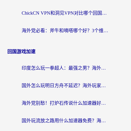
ChickCN VPN和洞见VPN对比哪个回国效果更好？海外党亲测3款加速器+避坑指南
海外党必看：斧牛和嘀嗒哪个好？3个维度教你选对回国加速器
回国游戏加速
印度怎么玩一拳超人：最强之男？海外党国服游戏加速避坑指南
国外怎么玩明日方舟不延迟？海外玩家国服游戏加速终极指南（附DNF梦幻诛仙解决方案）
海外党别愁！打炉石传说什么加速器好用？3个实用技巧解决国服游戏卡顿
国外玩流放之路用什么加速器免费？海外党亲测有效的国服游戏加速指南