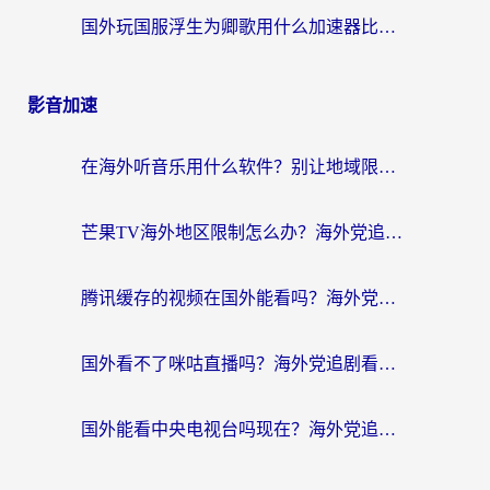
国外玩国服浮生为卿歌用什么加速器比较好？海外党亲测不踩坑指南
影音加速
在海外听音乐用什么软件？别让地域限制断了你的华语歌单
芒果TV海外地区限制怎么办？海外党追剧看片的实用加速器选择指南
腾讯缓存的视频在国外能看吗？海外党追剧看片的终极解决方案
国外看不了咪咕直播吗？海外党追剧看片的加速器选择指南
国外能看中央电视台吗现在？海外党追剧看央视的实用指南