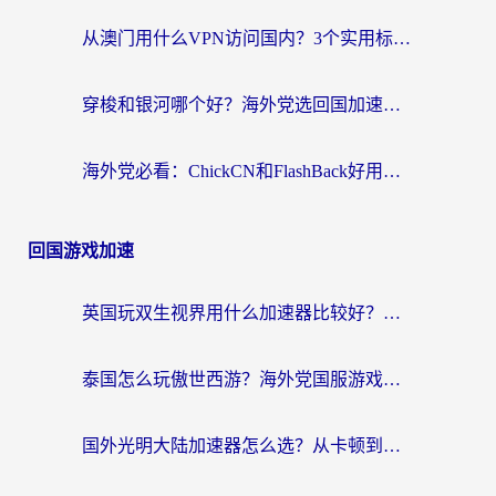
从澳门用什么VPN访问国内？3个实用标准帮你避开坑，无缝刷剧听歌
穿梭和银河哪个好？海外党选回国加速器的避坑指南，附番茄加速器实测体验
海外党必看：ChickCN和FlashBack好用吗？3招教你选对回国加速器（附云极、HomeCN、斧牛vs艾果对比）
回国游戏加速
英国玩双生视界用什么加速器比较好？海外党亲测有效的国服游戏加速方案
泰国怎么玩傲世西游？海外党国服游戏加速终极攻略（附光明大陆量子特攻实测）
国外光明大陆加速器怎么选？从卡顿到丝滑的终极指南（含德国玩走开外星人墨西哥玩俄罗斯方块技巧）