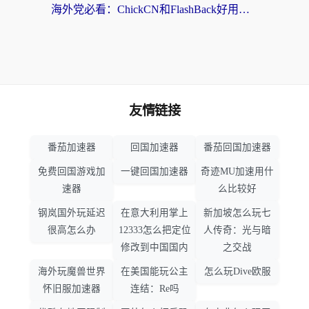
海外党必看：ChickCN和FlashBack好用吗？3招教你选对回国加速器（附云极、HomeCN、斧牛vs艾果对比）
友情链接
番茄加速器
回国加速器
番茄回国加速器
免费回国游戏加
一键回国加速器
奇迹MU加速用什
速器
么比较好
钢岚国外玩延迟
在意大利用掌上
新加坡怎么玩七
很高怎么办
12333怎么把定位
人传奇：光与暗
修改到中国国内
之交战
海外玩魔兽世界
在美国能玩公主
怎么玩Dive欧服
怀旧服加速器
连结：Re吗