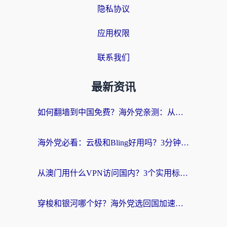
隐私协议
应用权限
联系我们
最新资讯
如何翻墙到中国免费？海外党亲测：从踩坑到选对加速器的全攻略
海外党必看：云极和Bling好用吗？3分钟教你选对回国加速器
从澳门用什么VPN访问国内？3个实用标准帮你避开坑，无缝刷剧听歌
穿梭和银河哪个好？海外党选回国加速器的避坑指南，附番茄加速器实测体验