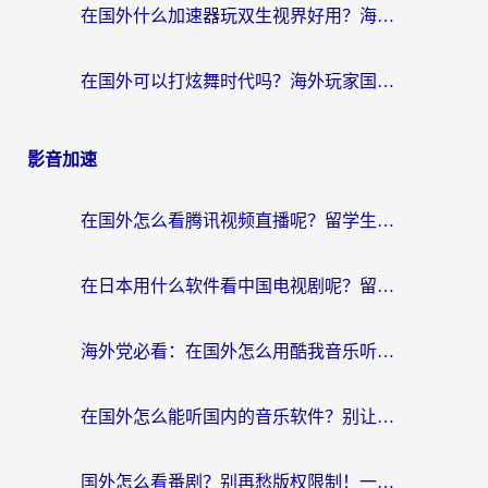
在国外什么加速器玩双生视界好用？海外党亲测不踩坑的终极指南
在国外可以打炫舞时代吗？海外玩家国服游戏加速全攻略（附实测推荐）
影音加速
在国外怎么看腾讯视频直播呢？留学生亲测有效的回国加速指南
在日本用什么软件看中国电视剧呢？留学生亲测有效的回国加速方案
海外党必看：在国外怎么用酷我音乐听音乐？告别“地区不支持”的实用指南
在国外怎么能听国内的音乐软件？别让版权限制断了你的“中文歌单”
国外怎么看番剧？别再愁版权限制！一个工具解决所有回国追剧难题